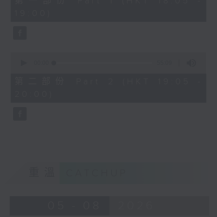
第一部份 Part 1 (HKT 18:05 -
minutes,
19:00)
0
seconds
0
seconds
00:00
55:09
of
55
第二部份 Part 2 (HKT 19:05 -
minutes,
20:00)
9
seconds
重溫
CATCHUP
05 - 08
2026