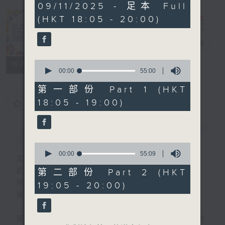
1
09/11/2025 - 足本 Full
hour,
(HKT 18:05 - 20:00)
49
minutes,
59
Sunday隨想曲
電台直播
seconds
0
FACEBOOK
聯絡
所有集數
seconds
00:00
55:00
of
55
第一部份 Part 1 (HKT
minutes,
18:05 - 19:00)
您喜歡這個節目嗎?
0
seconds
簡介
GIST
0
seconds
00:00
55:09
主持人：劉焯文
of
55
走出生活的框架，脫下形式的束縛。
第二部份 Part 2 (HKT
minutes,
用想像釋放自我，用音樂串連思緒。
19:05 - 20:00)
9
seconds
讓隨想成為態度，讓隨想成為節奏。
第一小時，重溫70-90年代香港樂壇輝煌時