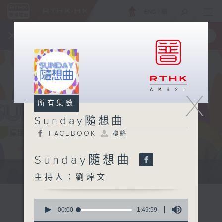
ENG
/
簡
×
全新 RTHK On The Go
取得
一手掌握 RTHK 電台、電視節目
X
所有集數
Sunday隨想曲
FACEBOOK
聯絡
Sunday隨想曲
主持劉焯文：習慣隨想，喜歡隨想。
主持人：劉焯文
0
seconds
00:00
1:49:59
of