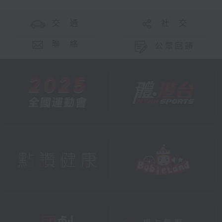
交 通
社 交
聯 絡
公眾回饋