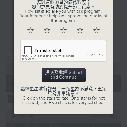
您對這個節目的滿意程度？
光的經典作品和滄海遺珠，嚴選國語及外語金
更多...
您的意見有助於提升節目質素。
曲；
How satisfied are you with this program?
Your feedback helps to improve the quality of
第二小時，放送由2000年出發的首首廣東歌
the program.
主打和 side track，以至本地最新派台歌
最新
LATEST
☆
☆
☆
☆
☆
和新專輯作品。
星期日黃昏 6-8
02/08/2026
習慣隨想，喜歡隨想。
Sunday隨想曲
0
seconds
00:00
1:49:59
提交及繼續 Submit
of
and Continue
1
02/08/2026 - 足本 Full (HKT
hour,
18:05 - 20:00)
49
點擊星星進行評分：一顆星為不滿意，五顆
minutes,
星為非常滿意。
59
Click on the stars to rate: One star is for not
seconds
satisfied, and Five stars is for very satisfied.
0
seconds
00:00
55:00
of
55