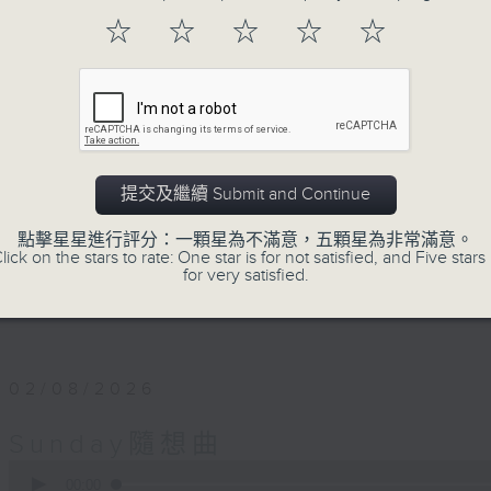
用想像釋放自我，用音樂串連思緒。
☆
☆
☆
☆
☆
讓隨想成為態度，讓隨想成為節奏。
第一小時，重溫70-90年代香港樂壇輝煌時
語金曲；
第二小時，放送由2000年出發的首首廣東歌主打
歌和新專輯作品。
提交及繼續 Submit and Continue
點擊星星進行評分：一顆星為不滿意，五顆星為非常滿意。
星期日黃昏 6-8
lick on the stars to rate: One star is for not satisfied, and Five stars 
for very satisfied.
習慣隨想，喜歡隨想。
02/08/2026
Sunday隨想曲
0
seconds
00:00