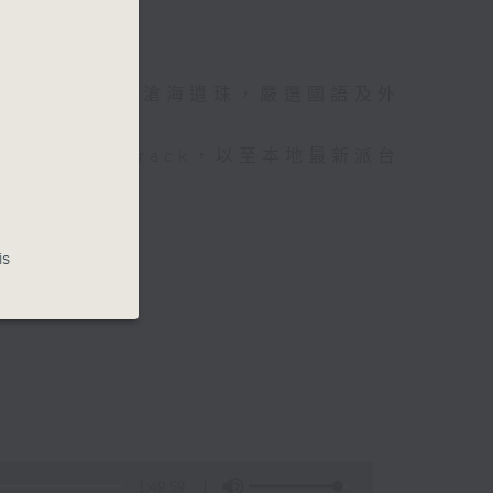
光的經典作品和滄海遺珠，嚴選國語及外
和 side track，以至本地最新派台
is
1:49:59