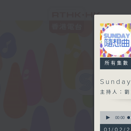
所有集數
Sund
主持人：劉
0
seconds
00:00
of
1
01/02/2