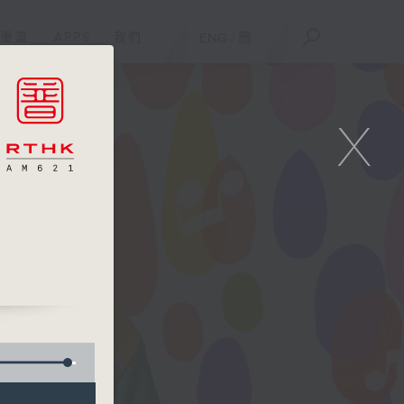
重溫
APPS
我們
ENG
/
簡
X