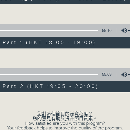
主持劉焯文：習慣隨想，喜歡隨想。
Volume
55:10
art 1 (HKT 18:05 - 19:00)
Volume
Sunday隨想曲
FACEBOOK
聯絡
所有集數
55:09
art 2 (HKT 19:05 - 20:00)
您喜歡這個節目嗎?
Volume
您對這個節目的滿意程度？
主持人：劉焯文
您的意見有助於提升節目質素。
走出生活的框架，脫下形式的束縛。
How satisfied are you with this program?
Your feedback helps to improve the quality of the program.