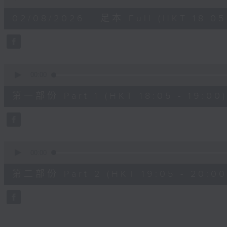
of
1
02/08/2026 - 足本 Full (HKT 18:05
hour,
49
minutes,
59
seconds
Volume
90%
0
seconds
00:00
of
55
第一部份 Part 1 (HKT 18:05 - 19:00)
minutes,
0
seconds
Volume
90%
0
seconds
00:00
of
55
第二部份 Part 2 (HKT 19:05 - 20:00
minutes,
9
seconds
Volume
90%