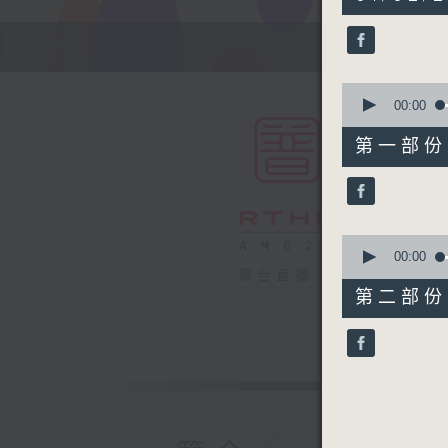
hour,
50
minutes,
0
seconds
90%
0
seconds
00:00
of
55
第一部份 P
minutes,
10
seconds
90%
0
seconds
00:00
of
電台直播
55
第二部份 P
minutes,
9
seconds
90%