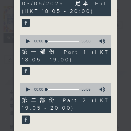
1
03/05/2026 - 足本 Full
hour,
(HKT 18:05 - 20:00)
50
minutes,
0
Sunday隨想曲
電台直播
seconds
0
FACEBOOK
聯絡
所有集數
seconds
00:00
55:00
of
55
第一部份 Part 1 (HKT
minutes,
18:05 - 19:00)
您喜歡這個節目嗎?
0
seconds
簡介
GIST
0
seconds
00:00
55:09
主持人：劉焯文
of
55
走出生活的框架，脫下形式的束縛。
第二部份 Part 2 (HKT
minutes,
用想像釋放自我，用音樂串連思緒。
19:05 - 20:00)
9
seconds
讓隨想成為態度，讓隨想成為節奏。
第一小時，重溫70-90年代香港樂壇輝煌時