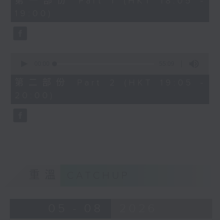
第一部份 Part 1 (HKT 18:05 -
minutes,
19:00)
0
seconds
0
seconds
00:00
55:09
of
55
第二部份 Part 2 (HKT 19:05 -
minutes,
20:00)
9
seconds
重溫
CATCHUP
05 - 08
2026