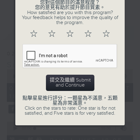
您對這個節目的滿意程度？
光的經典作品和滄海遺珠，嚴選國語及外語金
更多...
您的意見有助於提升節目質素。
曲；
How satisfied are you with this program?
Your feedback helps to improve the quality of
第二小時，放送由2000年出發的首首廣東歌
the program.
主打和 side track，以至本地最新派台歌
最新
LATEST
☆
☆
☆
☆
☆
和新專輯作品。
星期日黃昏 6-8
02/08/2026
習慣隨想，喜歡隨想。
Sunday隨想曲
0
seconds
00:00
1:49:59
提交及繼續 Submit
of
and Continue
1
02/08/2026 - 足本 Full (HKT
hour,
18:05 - 20:00)
49
點擊星星進行評分：一顆星為不滿意，五顆
minutes,
星為非常滿意。
59
Click on the stars to rate: One star is for not
seconds
satisfied, and Five stars is for very satisfied.
0
seconds
00:00
55:00
of
55