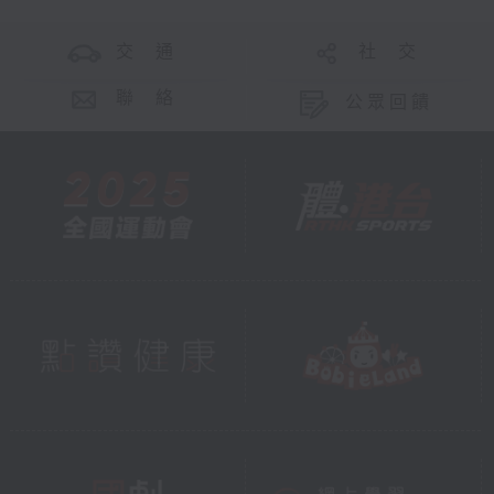
交 通
社 交
聯 絡
公眾回饋