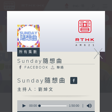
ENG
/
簡
×
全新 RTHK On The Go
取得
一手掌握 RTHK 電台、電視節目
X
所有集數
Sunday隨想曲
FACEBOOK
聯絡
Sunday隨想曲
主持劉焯文：習慣隨想，喜歡隨想。
主持人：劉焯文
0
seconds
00:00
1:50:00
of