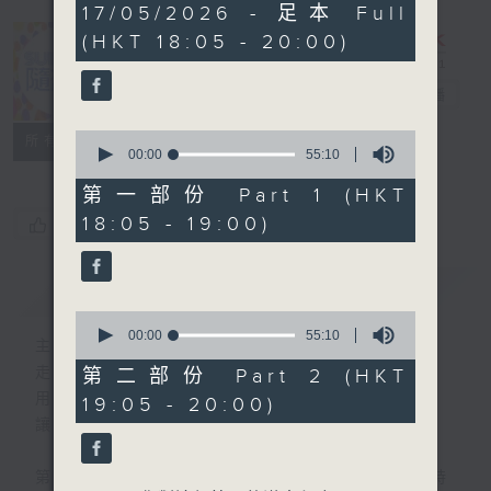
1
17/05/2026 - 足本 Full
hour,
(HKT 18:05 - 20:00)
50
minutes,
0
Sunday隨想曲
電台直播
seconds
0
FACEBOOK
聯絡
所有集數
seconds
00:00
55:10
of
55
第一部份 Part 1 (HKT
minutes,
18:05 - 19:00)
您喜歡這個節目嗎?
10
seconds
簡介
GIST
0
seconds
00:00
55:10
主持人：劉焯文
of
55
走出生活的框架，脫下形式的束縛。
第二部份 Part 2 (HKT
minutes,
用想像釋放自我，用音樂串連思緒。
19:05 - 20:00)
10
seconds
讓隨想成為態度，讓隨想成為節奏。
第一小時，重溫70-90年代香港樂壇輝煌時