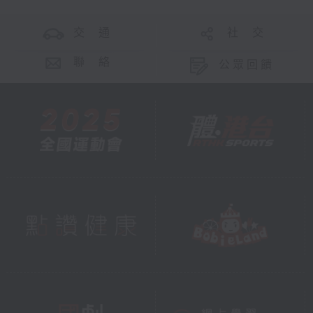
交 通
社 交
聯 絡
公眾回饋