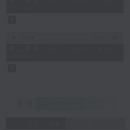
第一部份 Part 1 (HKT 18:05 -
minutes,
19:00)
0
seconds
0
seconds
00:00
55:09
of
55
第二部份 Part 2 (HKT 19:05 -
minutes,
20:00)
9
seconds
重溫
CATCHUP
05 - 08
2026