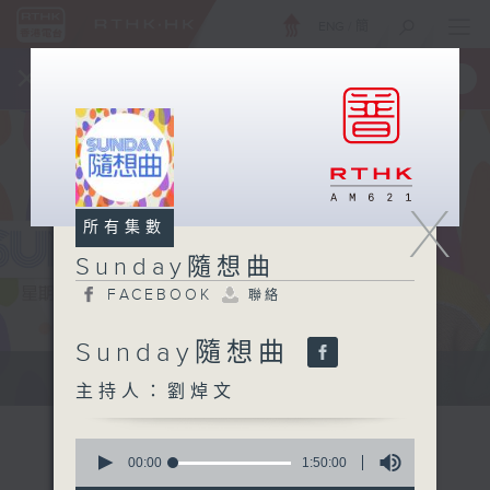
ENG
/
簡
×
全新 RTHK On The Go
取得
一手掌握 RTHK 電台、電視節目
X
所有集數
Sunday隨想曲
FACEBOOK
聯絡
Sunday隨想曲
主持劉焯文：習慣隨想，喜歡隨想。
主持人：劉焯文
0
seconds
00:00
1:50:00
of