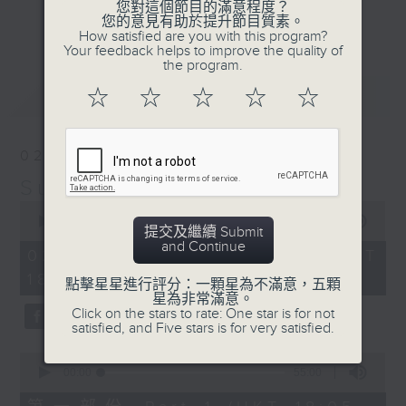
您對這個節目的滿意程度？
光的經典作品和滄海遺珠，嚴選國語及外語金
更多...
您的意見有助於提升節目質素。
曲；
How satisfied are you with this program?
Your feedback helps to improve the quality of
第二小時，放送由2000年出發的首首廣東歌
the program.
主打和 side track，以至本地最新派台歌
最新
LATEST
☆
☆
☆
☆
☆
和新專輯作品。
星期日黃昏 6-8
02/08/2026
習慣隨想，喜歡隨想。
Sunday隨想曲
0
seconds
00:00
1:49:59
提交及繼續 Submit
of
and Continue
1
02/08/2026 - 足本 Full (HKT
hour,
18:05 - 20:00)
49
點擊星星進行評分：一顆星為不滿意，五顆
minutes,
星為非常滿意。
59
Click on the stars to rate: One star is for not
seconds
satisfied, and Five stars is for very satisfied.
0
seconds
00:00
55:00
of
55