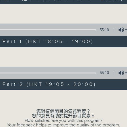
主持劉焯文：習慣隨想，喜歡隨想。
Volume
55:10
art 1 (HKT 18:05 - 19:00)
Volume
Sunday隨想曲
FACEBOOK
聯絡
所有集數
55:10
art 2 (HKT 19:05 - 20:00)
您喜歡這個節目嗎?
Volume
您對這個節目的滿意程度？
主持人：劉焯文
您的意見有助於提升節目質素。
走出生活的框架，脫下形式的束縛。
How satisfied are you with this program?
Your feedback helps to improve the quality of the program.