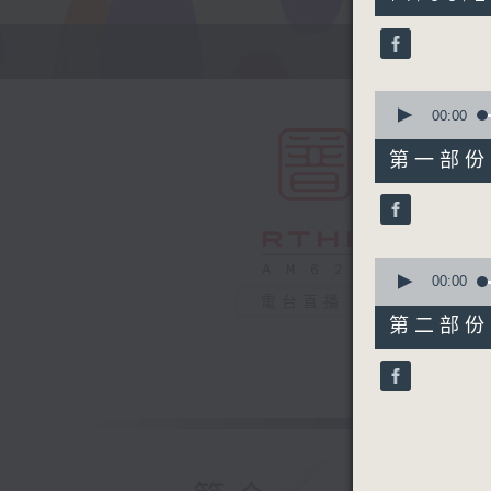
hour,
50
minutes,
0
seconds
90%
0
seconds
00:00
of
55
第一部份 P
minutes,
10
seconds
90%
0
seconds
00:00
of
電台直播
55
第二部份 P
minutes,
10
seconds
90%