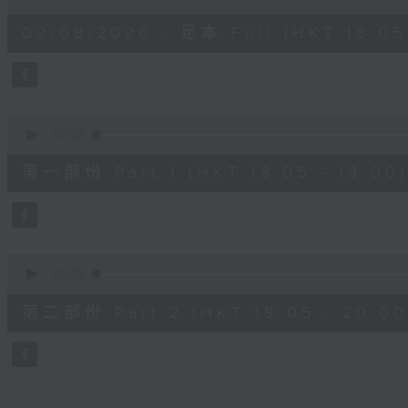
of
1
02/08/2026 - 足本 Full (HKT 18:05
hour,
49
minutes,
59
seconds
Volume
90%
0
seconds
00:00
of
55
第一部份 Part 1 (HKT 18:05 - 19:00)
minutes,
0
seconds
Volume
90%
0
seconds
00:00
of
55
第二部份 Part 2 (HKT 19:05 - 20:00
minutes,
9
seconds
Volume
90%