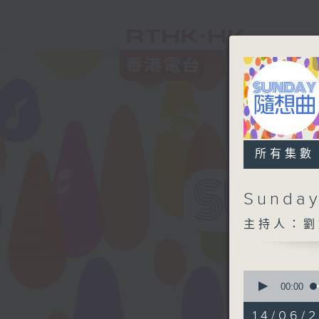
所有集數
Sund
主持人：劉
0
seconds
00:00
of
1
14/06/2