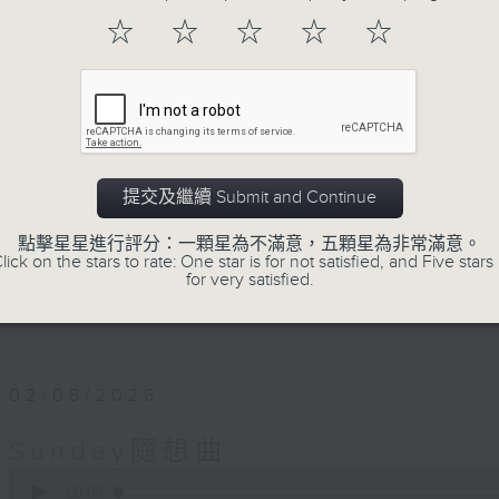
用想像釋放自我，用音樂串連思緒。
☆
☆
☆
☆
☆
讓隨想成為態度，讓隨想成為節奏。
第一小時，重溫70-90年代香港樂壇輝煌時
語金曲；
第二小時，放送由2000年出發的首首廣東歌主打
歌和新專輯作品。
提交及繼續 Submit and Continue
點擊星星進行評分：一顆星為不滿意，五顆星為非常滿意。
星期日黃昏 6-8
lick on the stars to rate: One star is for not satisfied, and Five stars 
for very satisfied.
習慣隨想，喜歡隨想。
02/08/2026
Sunday隨想曲
0
seconds
00:00