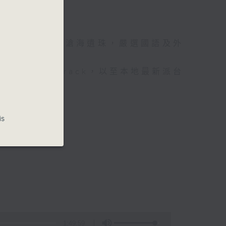
光的經典作品和滄海遺珠，嚴選國語及外
和 side track，以至本地最新派台
is
1:49:59