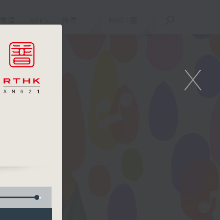
重溫
APPS
我們
ENG
/
簡
X