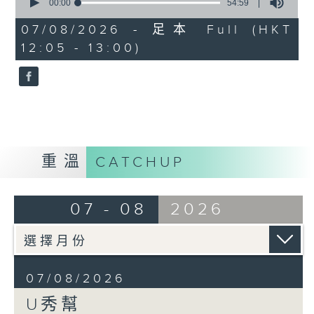
seconds
00:00
54:59
of
54
07/08/2026 - 足本 Full (HKT
minutes,
12:05 - 13:00)
59
seconds
重溫
CATCHUP
07 - 08
2026
07/08/2026
U秀幫