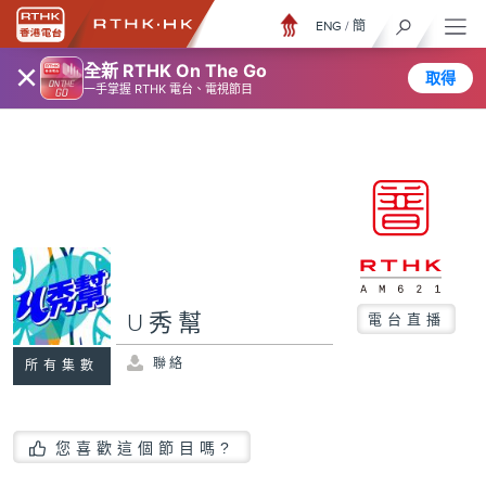
ENG
/
簡
×
全新 RTHK On The Go
取得
一手掌握 RTHK 電台、電視節目
U秀幫
電台直播
聯絡
所有集數
您喜歡這個節目嗎?