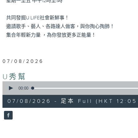
星期一至五 中午12時至1時
共同發掘U LIFE社會新鮮事！
邀請歌手、藝人、各路達人做客，與你掏心掏肺！
集合年輕新力量 ，為你發放更多正能量！
07/08/2026
U秀幫
0
seconds
00:00
of
54
07/08/2026 - 足本 Full (HKT 12:05 
minutes,
59
seconds
Volume
90%