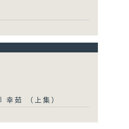
妝師 幸茹 （上集）