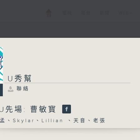
電視
電台
新聞
WEB+
U秀幫
U秀幫
聯絡
所有集數
聯絡
-U先場: 曹敏寳
您喜歡這個節目嗎?
、Skylar、Lillian 、天音、老張
主持人：小孟、Skylar、Lillian 、天音、