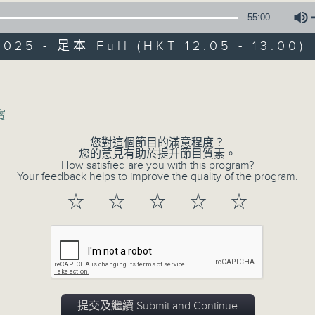
星期一至五 中午12時至1時
55:00
共同發掘U LIFE社會新鮮事！
025 - 足本 Full (HKT 12:05 - 13:00)
邀請歌手、藝人、各路達人做客，與你掏心掏肺！
Volume
集合年輕新力量 ，為你發放更多正能量！
寳
您對這個節目的滿意程度？
您的意見有助於提升節目質素。
How satisfied are you with this program?
Your feedback helps to improve the quality of the program.
☆
☆
☆
☆
☆
提交及繼續 Submit and Continue