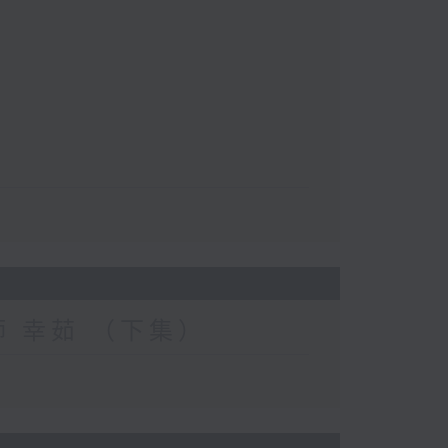
妝師 幸茹 （下集）