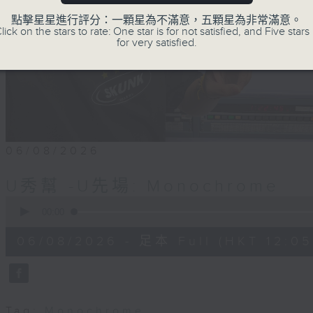
點擊星星進行評分：一顆星為不滿意，五顆星為非常滿意。
lick on the stars to rate: One star is for not satisfied, and Five stars 
for very satisfied.
06/08/2026
U秀幫 -U先場: Monochrome
0
seconds
00:00
of
54
06/08/2026 - 足本 Full (HKT 12:05 
minutes,
59
seconds
Volume
90%
Tag:
Monochrome