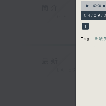
0
seconds
00:00
簡介
of
55
04/09/2
GIST
minutes,
0
seconds
90%
Tag:
曹敏
最新
LATEST