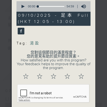
0
簡介
GIST
seconds
00:00
54:59
of
54
09/10/2025 - 足本 Full
minutes,
主持人：小孟、Skylar、Lillian、天音
(HKT 12:05 - 13:00)
59
星期一至五 中午12時至1時
seconds
共同發掘U LIFE社會新鮮事！
Tag:
湯盈
邀請歌手、藝人、各路達人做客，與你掏心掏肺！
您對這個節目的滿意程度？
更多...
您的意見有助於提升節目質素。
集合年輕新力量 ，為你發放更多正能量！
How satisfied are you with this program?
Your feedback helps to improve the quality of
the program.
最新
LATEST
☆
☆
☆
☆
☆
07/08/2026
U秀幫
0