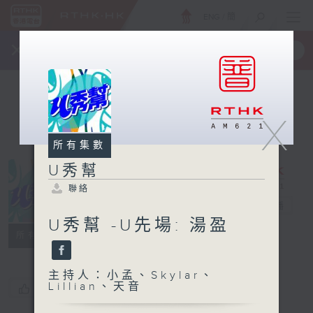
ENG
/
簡
×
全新 RTHK On The Go
取得
一手掌握 RTHK 電台、電視節目
X
所有集數
U秀幫
聯絡
U秀幫
電台直播
U秀幫 -U先場: 湯盈
聯絡
所有集數
主持人：小孟、Skylar、
Lillian、天音
您喜歡這個節目嗎?