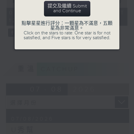
seconds
00:00
54:59
提交及繼續 Submit
of
and Continue
54
07/08/2026 - 足本 Full (HKT
minutes,
12:05 - 13:00)
59
點擊星星進行評分：一顆星為不滿意，五顆
seconds
星為非常滿意。
Click on the stars to rate: One star is for not
satisfied, and Five stars is for very satisfied.
重溫
CATCHUP
07 - 08
2026
07/08/2026
U秀幫