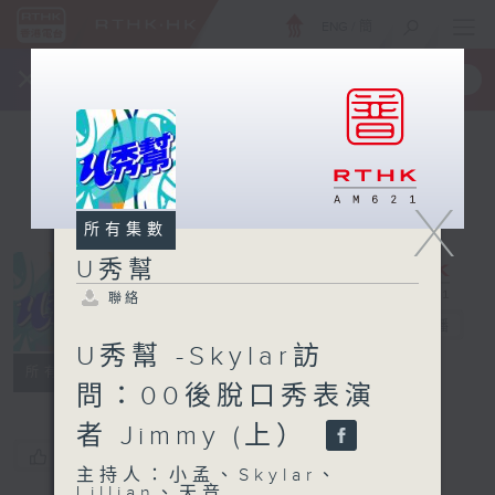
ENG
/
簡
×
全新 RTHK On The Go
取得
一手掌握 RTHK 電台、電視節目
X
所有集數
U秀幫
聯絡
U秀幫
電台直播
U秀幫 -Skylar訪
聯絡
所有集數
問：00後脫口秀表演
者 Jimmy (上）
您喜歡這個節目嗎?
主持人：小孟、Skylar、
Lillian、天音