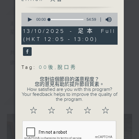
簡介
GIST
0
seconds
00:00
54:59
主持人：小孟、Skylar、Lillian、天音
of
54
13/10/2025 - 足本 Full
星期一至五 中午12時至1時
minutes,
(HKT 12:05 - 13:00)
59
seconds
共同發掘U LIFE社會新鮮事！
邀請歌手、藝人、各路達人做客，與你掏心掏肺！
Tag:
00後
,
脫口秀
更多...
集合年輕新力量 ，為你發放更多正能量！
您對這個節目的滿意程度？
您的意見有助於提升節目質素。
How satisfied are you with this program?
Your feedback helps to improve the quality of
最新
LATEST
the program.
☆
☆
☆
☆
☆