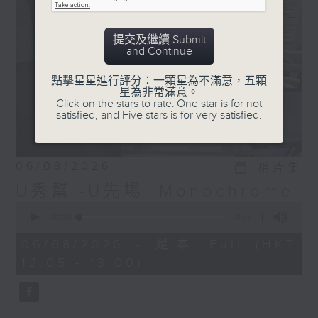
提交及繼續 Submit
and Continue
點擊星星進行評分：一顆星為不滿意，五顆
星為非常滿意。
Click on the stars to rate: One star is for not
satisfied, and Five stars is for very satisfied.
06/08/2026
相片集
U秀幫 -U先場: Monochrome
0
seconds
00:00
54:59
of
54
06/08/2026 - 足本 Full (HKT
minutes,
12:05 - 13:00)
59
seconds