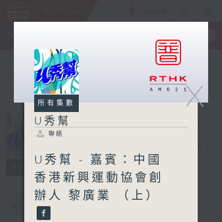
ENG
/
簡
×
全新 RTHK On The Go
取得
一手掌握 RTHK 電台、電視節目
X
所有集數
U秀幫
聯絡
U秀幫
電台直播
U秀幫 - 嘉賓：中國
聯絡
所有集數
香港新興運動協會創
辦人 黎廣業 （上）
您喜歡這個節目嗎?