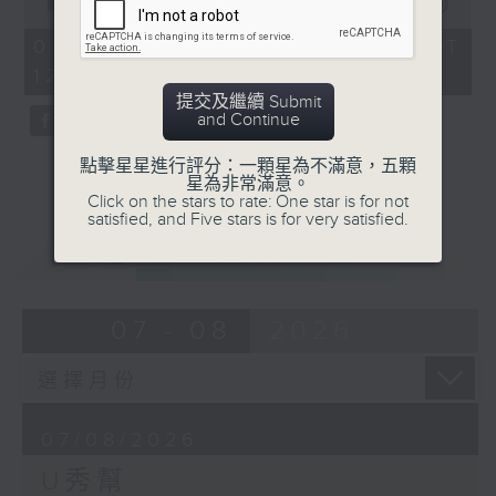
seconds
00:00
54:59
of
54
07/08/2026 - 足本 Full (HKT
minutes,
12:05 - 13:00)
59
seconds
提交及繼續 Submit
and Continue
點擊星星進行評分：一顆星為不滿意，五顆
星為非常滿意。
Click on the stars to rate: One star is for not
satisfied, and Five stars is for very satisfied.
重溫
CATCHUP
07 - 08
2026
07/08/2026
U秀幫