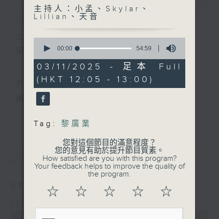
主持人：小孟、Skylar、
簡介
GIST
Lillian、天音
主持人：小孟、Skylar、Lillian、天音
0
seconds
00:00
54:59
星期一至五 中午12時至1時
of
54
03/11/2025 - 足本 Full
minutes,
(HKT 12:05 - 13:00)
59
共同發掘U LIFE社會新鮮事！
seconds
邀請歌手、藝人、各路達人做客，與你掏心掏肺！
更多...
集合年輕新力量 ，為你發放更多正能量！
Tag:
黎廣業
您對這個節目的滿意程度？
您的意見有助於提升節目質素。
最新
LATEST
How satisfied are you with this program?
Your feedback helps to improve the quality of
the program.
07/08/2026
☆
☆
☆
☆
☆
U秀幫
0