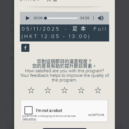
簡介
GIST
0
seconds
00:00
54:59
主持人：小孟、Skylar、Lillian、天音
of
54
05/11/2025 - 足本 Full
星期一至五 中午12時至1時
minutes,
(HKT 12:05 - 13:00)
59
seconds
共同發掘U LIFE社會新鮮事！
邀請歌手、藝人、各路達人做客，與你掏心掏肺！
您對這個節目的滿意程度？
您的意見有助於提升節目質素。
更多...
集合年輕新力量 ，為你發放更多正能量！
How satisfied are you with this program?
Your feedback helps to improve the quality of
the program.
☆
☆
☆
☆
☆
最新
LATEST
07/08/2026
U秀幫
0