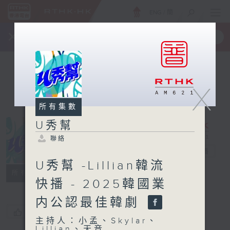
ENG
/
簡
×
全新 RTHK On The Go
取得
一手掌握 RTHK 電台、電視節目
X
所有集數
U秀幫
聯絡
U秀幫
電台直播
U秀幫 -Lillian韓流
聯絡
所有集數
快播 - 2025韓國業
内公認最佳韓劇
您喜歡這個節目嗎?
主持人：小孟、Skylar、
Lillian、天音