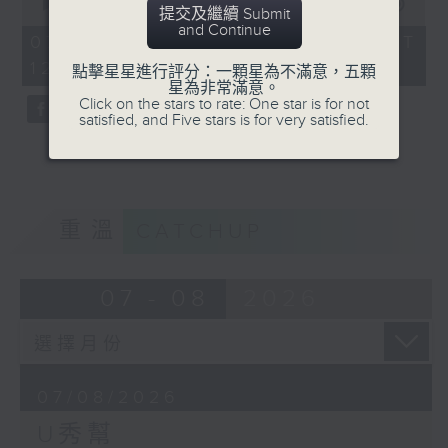
seconds
00:00
54:59
提交及繼續 Submit
of
and Continue
54
07/08/2026 - 足本 Full (HKT
minutes,
12:05 - 13:00)
59
點擊星星進行評分：一顆星為不滿意，五顆
seconds
星為非常滿意。
Click on the stars to rate: One star is for not
satisfied, and Five stars is for very satisfied.
重溫
CATCHUP
07 - 08
2026
07/08/2026
U秀幫