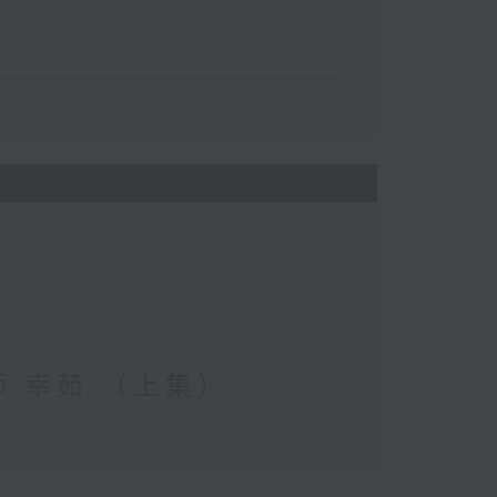
妝師 幸茹 （上集）