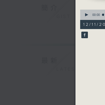
簡介
0
seconds
00:00
GIST
of
55
12/11/2
minutes,
0
seconds
90%
最新
LATEST