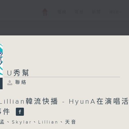
電視
電台
新聞
WEB+
U秀幫
U秀幫
聯絡
所有集數
聯絡
Lillian韓流快播 - HyunA在演唱
您喜歡這個節目嗎?
事件
主持人：小孟、Skylar、Lillian、天音
、Skylar、Lillian、天音