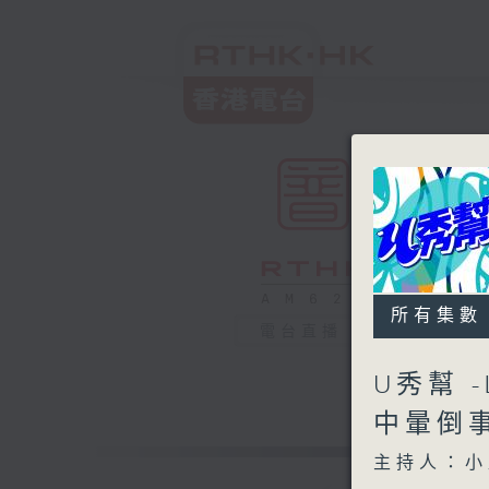
所有集數
電台直播
U秀幫 -
中暈倒
主持人：小孟