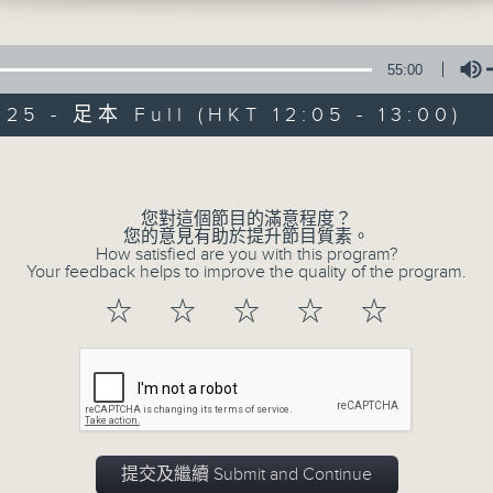
星期一至五 中午12時至1時
共同發掘U LIFE社會新鮮事！
55:00
邀請歌手、藝人、各路達人做客，與你掏心掏肺！
025 - 足本 Full (HKT 12:05 - 13:00)
集合年輕新力量 ，為你發放更多正能量！
Volume
07/08/2026
您對這個節目的滿意程度？
您的意見有助於提升節目質素。
How satisfied are you with this program?
U秀幫
Your feedback helps to improve the quality of the program.
0
☆
☆
☆
☆
☆
seconds
00:00
of
54
07/08/2026 - 足本 Full (HKT 12:05 
minutes,
59
seconds
Volume
90%
提交及繼續 Submit and Continue