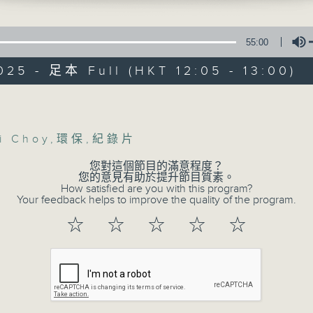
星期一至五 中午12時至1時
共同發掘U LIFE社會新鮮事！
55:00
邀請歌手、藝人、各路達人做客，與你掏心掏肺！
025 - 足本 Full (HKT 12:05 - 13:00)
集合年輕新力量 ，為你發放更多正能量！
Volume
i Choy
,
環保
,
紀錄片
您對這個節目的滿意程度？
您的意見有助於提升節目質素。
How satisfied are you with this program?
Your feedback helps to improve the quality of the program.
☆
☆
☆
☆
☆