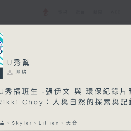
電視
電台
新聞
WEB+
U秀幫
U秀幫
聯絡
聯絡
所有集數
-U秀插班生 -張伊文 與 環保紀錄片
Rikki Choy：人與自然的探索與記
您喜歡這個節目嗎?
、Skylar、Lillian、天音
主持人：小孟、Skylar、Lillian、天音