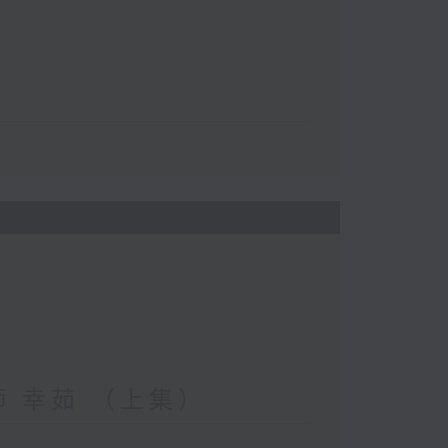
妝師 幸茹 （上集）