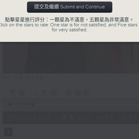
提交及繼續 Submit and Continue
點擊星星進行評分：一顆星為不滿意，五顆星為非常滿意。
lick on the stars to rate: One star is for not satisfied, and Five stars 
for very satisfied.
05/08/2026
U秀幫 -U先場: 泰倫斯
0
seconds
00:00
of
55
05/08/2026 - 足本 Full (HKT 12:05 
minutes,
0
seconds
Volume
90%