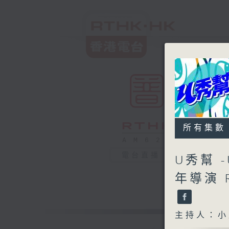
所有集數
電台直播
U秀幫 
年導演 
主持人：小孟