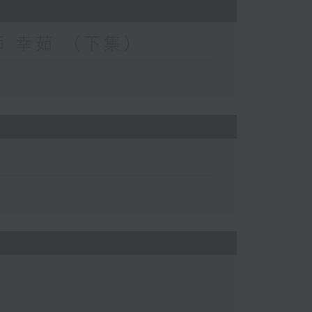
妝師 幸茹 （下集）