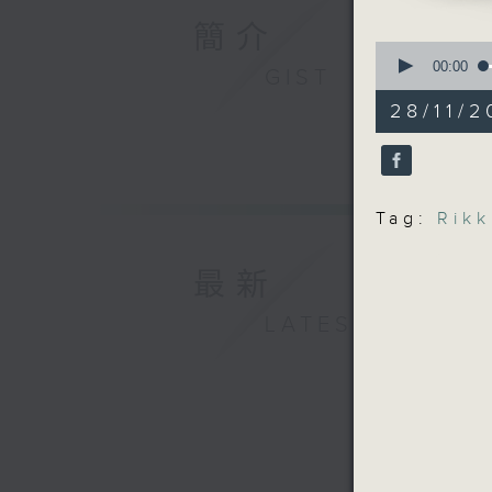
簡介
0
seconds
00:00
GIST
of
55
28/11/2
minutes,
0
seconds
90%
Tag:
Rikk
最新
LATEST