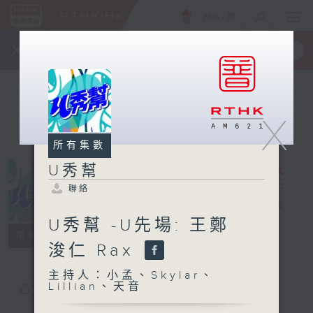
ENG
/
簡
×
全新 RTHK On The Go
取得
一手掌握 RTHK 電台、電視節目
X
所有集數
U秀幫
聯絡
U秀幫
電台直播
U秀幫 -U先場: 王鄭
聯絡
所有集數
浚仁 Rax
主持人：小孟、Skylar、
Lillian、天音
您喜歡這個節目嗎?