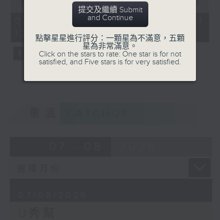
seconds
00:00
54:59
提交及繼續 Submit
of
and Continue
54
07/08/2026 - 足本 Full (HKT
minutes,
12:05 - 13:00)
59
點擊星星進行評分：一顆星為不滿意，五顆
seconds
星為非常滿意。
Click on the stars to rate: One star is for not
satisfied, and Five stars is for very satisfied.
重溫
CATCHUP
07 - 08
2026
07/08/2026
U秀幫