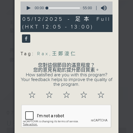
0
簡介
GIST
seconds
00:00
55:00
of
55
05/12/2025 - 足本 Full
minutes,
主持人：小孟、Skylar、Lillian、天音
(HKT 12:05 - 13:00)
0
星期一至五 中午12時至1時
seconds
共同發掘U LIFE社會新鮮事！
Tag:
Rax
,
王鄭浚仁
邀請歌手、藝人、各路達人做客，與你掏心掏肺！
您對這個節目的滿意程度？
更多...
您的意見有助於提升節目質素。
集合年輕新力量 ，為你發放更多正能量！
How satisfied are you with this program?
Your feedback helps to improve the quality of
the program.
最新
LATEST
☆
☆
☆
☆
☆
07/08/2026
U秀幫
0