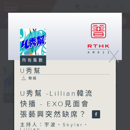
ENG
/
簡
×
全新 RTHK On The Go
取得
一手掌握 RTHK 電台、電視節目
X
所有集數
U秀幫
聯絡
U秀幫
電台直播
U秀幫 -Lillian韓流
聯絡
所有集數
快播 - EXO見面會
張藝興突然缺席？
您喜歡這個節目嗎?
主持人：宇波、Skylar、
Lillian