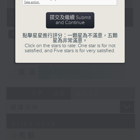
seconds
00:00
54:59
of
54
07/08/2026 - 足本 Full (HKT
minutes,
提交及繼續 Submit
12:05 - 13:00)
59
and Continue
seconds
點擊星星進行評分：一顆星為不滿意，五顆
星為非常滿意。
Click on the stars to rate: One star is for not
satisfied, and Five stars is for very satisfied.
重溫
CATCHUP
07 - 08
2026
07/08/2026
U秀幫