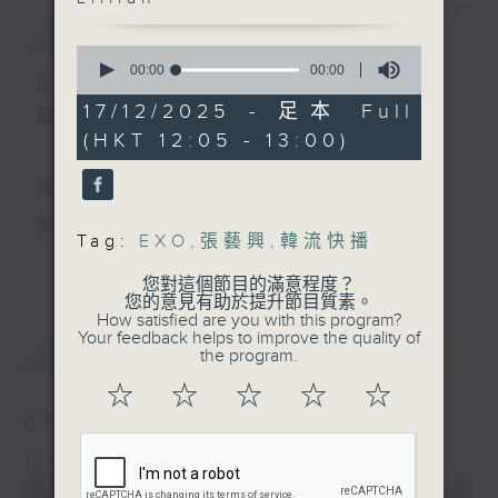
簡介
GIST
0
seconds
00:00
00:00
主持人：宇波、Skylar、Lillian
of
0
17/12/2025 - 足本 Full
星期一至五 中午12時至1時
seconds
(HKT 12:05 - 13:00)
共同發掘U LIFE社會新鮮事！
邀請歌手、藝人、各路達人做客，與你掏心掏肺！
Tag:
EXO
,
張藝興
,
韓流快播
更多...
集合年輕新力量 ，為你發放更多正能量！
您對這個節目的滿意程度？
您的意見有助於提升節目質素。
How satisfied are you with this program?
Your feedback helps to improve the quality of
最新
LATEST
the program.
☆
☆
☆
☆
☆
07/08/2026
U秀幫
0