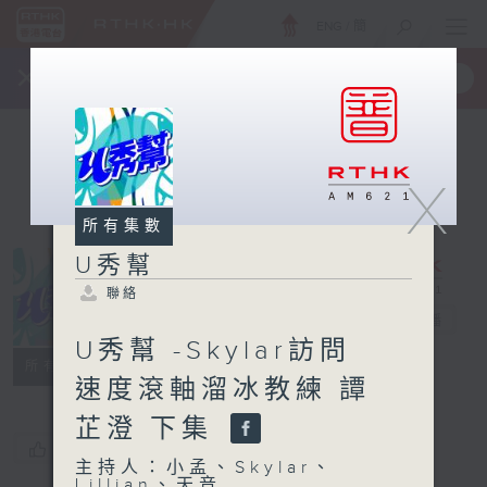
ENG
/
簡
×
全新 RTHK On The Go
取得
一手掌握 RTHK 電台、電視節目
X
所有集數
U秀幫
聯絡
U秀幫
電台直播
U秀幫 -Skylar訪問
聯絡
所有集數
速度滾軸溜冰教練 譚
芷澄 下集
您喜歡這個節目嗎?
主持人：小孟、Skylar、
Lillian、天音