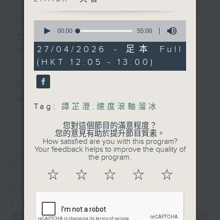
簡介
GIST
0
seconds
00:00
55:00
主持人：小孟、Skylar、Lillian、天音
of
55
27/04/2026 - 足本 Full
星期一至五 中午12時至1時
minutes,
(HKT 12:05 - 13:00)
0
seconds
共同發掘U LIFE社會新鮮事！
邀請歌手、藝人、各路達人做客，與你掏心掏肺！
Tag:
譚芷澄
,
速度滾軸溜冰
更多...
集合年輕新力量 ，為你發放更多正能量！
您對這個節目的滿意程度？
您的意見有助於提升節目質素。
How satisfied are you with this program?
Your feedback helps to improve the quality of
最新
LATEST
the program.
☆
☆
☆
☆
☆
07/08/2026
U秀幫
0