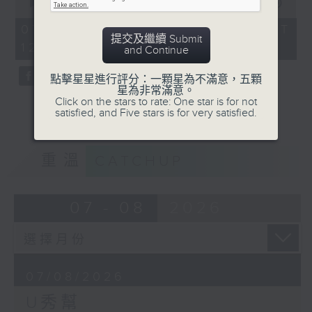
seconds
00:00
54:59
of
54
07/08/2026 - 足本 Full (HKT
minutes,
提交及繼續 Submit
12:05 - 13:00)
59
and Continue
seconds
點擊星星進行評分：一顆星為不滿意，五顆
星為非常滿意。
Click on the stars to rate: One star is for not
satisfied, and Five stars is for very satisfied.
重溫
CATCHUP
07 - 08
2026
07/08/2026
U秀幫