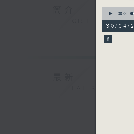
簡介
0
seconds
00:00
of
GIST
55
30/04/2
minutes,
0
seconds
90%
最新
LATEST