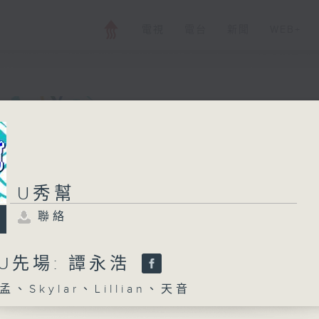
電視
電台
新聞
WEB+
U秀幫
U秀幫
聯絡
所有集數
聯絡
您喜歡這個節目嗎?
-U先場: 譚永浩
、Skylar、Lillian、天音
主持人：小孟、Skylar、Lillian、天音