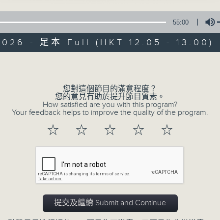
星期一至五 中午12時至1時
55:00
共同發掘U LIFE社會新鮮事！
026 - 足本 Full (HKT 12:05 - 13:00)
邀請歌手、藝人、各路達人做客，與你掏心掏肺！
集合年輕新力量 ，為你發放更多正能量！
Volume
您對這個節目的滿意程度？
您的意見有助於提升節目質素。
07/08/2026
How satisfied are you with this program?
Your feedback helps to improve the quality of the program.
U秀幫
☆
☆
☆
☆
☆
0
seconds
00:00
of
54
07/08/2026 - 足本 Full (HKT 12:05 
minutes,
59
seconds
Volume
90%
提交及繼續 Submit and Continue