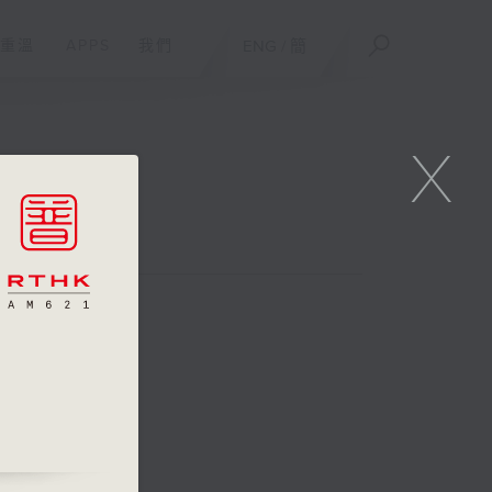
重溫
APPS
我們
ENG
/
簡
X