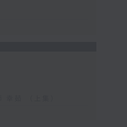
妝師 幸茹 （上集）