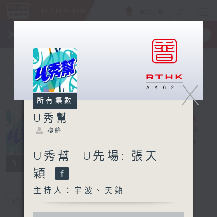
ENG
/
簡
×
全新 RTHK On The Go
取得
一手掌握 RTHK 電台、電視節目
X
所有集數
U秀幫
聯絡
U秀幫
電台直播
U秀幫 -U先場: 張天
聯絡
所有集數
穎
主持人：宇波、天籟
您喜歡這個節目嗎?
0