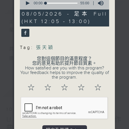
seconds
00:00
55:00
簡介
GIST
of
55
08/05/2026 - 足本 Full
minutes,
(HKT 12:05 - 13:00)
0
主持人：宇波、天籟
seconds
星期一至五 中午12時至1時
Tag:
張天穎
共同發掘U LIFE社會新鮮事！
邀請歌手、藝人、各路達人做客，與你掏心掏肺！
您對這個節目的滿意程度？
您的意見有助於提升節目質素。
更多...
How satisfied are you with this program?
集合年輕新力量 ，為你發放更多正能量！
Your feedback helps to improve the quality of
the program.
☆
☆
☆
☆
☆
最新
LATEST
10/08/2026
U秀幫 - skylar訪問：配樂作
曲家 陳雋欣 （上）