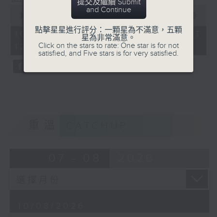
提交及繼續 Submit
0
and Continue
seconds
00:00
55:00
of
點擊星星進行評分：一顆星為不滿意，五顆
55
10/08/2026 - 足本 Full (HKT
星為非常滿意。
minutes,
Click on the stars to rate: One star is for not
12:05 - 13:00)
0
satisfied, and Five stars is for very satisfied.
seconds
重溫
CATCHUP
07 - 08
2026
10/08/2026