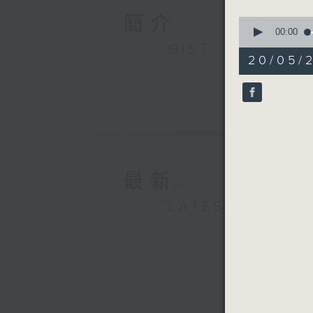
簡介
0
seconds
00:00
of
GIST
55
20/05/2
minutes,
0
seconds
90%
最新
LATEST