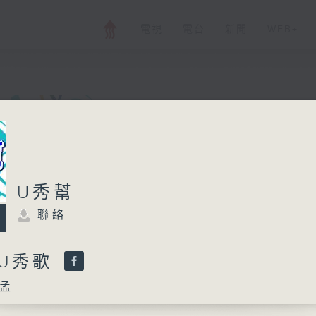
電視
電台
新聞
WEB+
U秀幫
U秀幫
聯絡
所有集數
聯絡
您喜歡這個節目嗎?
-U秀歌
孟
主持人：小孟