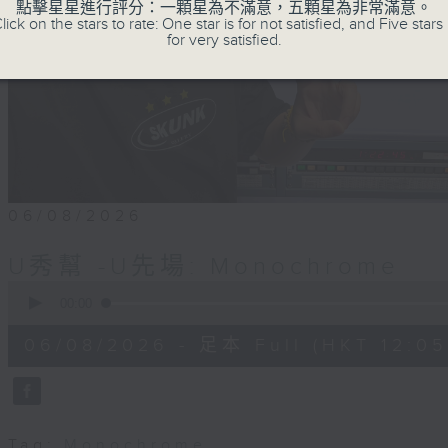
點擊星星進行評分：一顆星為不滿意，五顆星為非常滿意。
lick on the stars to rate: One star is for not satisfied, and Five stars 
for very satisfied.
06/08/2026
U秀幫 -U先場: Monochrome
0
seconds
00:00
of
54
06/08/2026 - 足本 Full (HKT 12:05 
minutes,
59
seconds
Volume
90%
Tag:
Monochrome