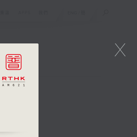
重溫
APPS
我們
ENG
/
簡
X