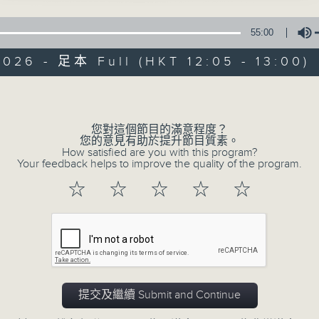
星期一至五 中午12時至1時
55:00
共同發掘U LIFE社會新鮮事！
026 - 足本 Full (HKT 12:05 - 13:00)
邀請歌手、藝人、各路達人做客，與你掏心掏肺！
集合年輕新力量 ，為你發放更多正能量！
Volume
您對這個節目的滿意程度？
您的意見有助於提升節目質素。
How satisfied are you with this program?
Your feedback helps to improve the quality of the program.
☆
☆
☆
☆
☆
提交及繼續 Submit and Continue