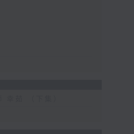
妝師 幸茹 （下集）