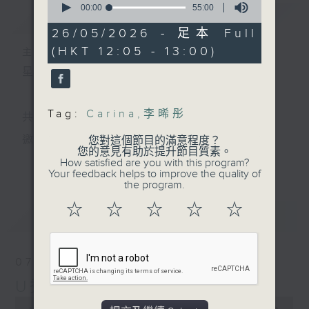
seconds
00:00
55:00
簡介
GIST
of
55
26/05/2026 - 足本 Full
minutes,
(HKT 12:05 - 13:00)
0
主持人：小孟、Skylar
seconds
星期一至五 中午12時至1時
Tag:
Carina
,
李晞彤
共同發掘U LIFE社會新鮮事！
邀請歌手、藝人、各路達人做客，與你掏心掏肺！
您對這個節目的滿意程度？
您的意見有助於提升節目質素。
更多...
How satisfied are you with this program?
集合年輕新力量 ，為你發放更多正能量！
Your feedback helps to improve the quality of
the program.
☆
☆
☆
☆
☆
最新
LATEST
07/08/2026
U秀幫
0