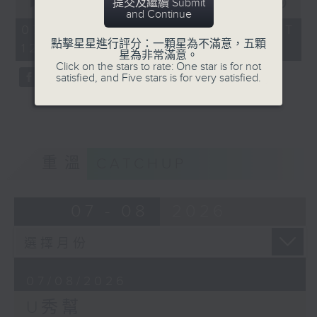
提交及繼續 Submit
seconds
00:00
54:59
and Continue
of
54
07/08/2026 - 足本 Full (HKT
minutes,
點擊星星進行評分：一顆星為不滿意，五顆
12:05 - 13:00)
59
星為非常滿意。
seconds
Click on the stars to rate: One star is for not
satisfied, and Five stars is for very satisfied.
重溫
CATCHUP
07 - 08
2026
07/08/2026
U秀幫