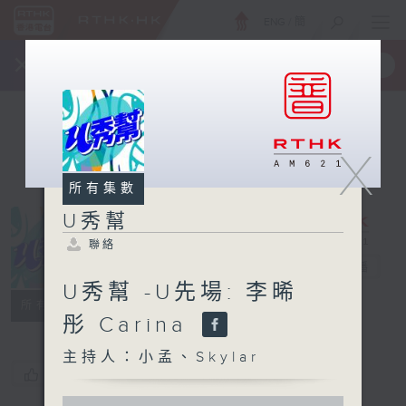
ENG
/
簡
×
全新 RTHK On The Go
取得
一手掌握 RTHK 電台、電視節目
X
所有集數
U秀幫
聯絡
U秀幫
電台直播
U秀幫 -U先場: 李晞
聯絡
所有集數
彤 Carina
主持人：小孟、Skylar
您喜歡這個節目嗎?
0