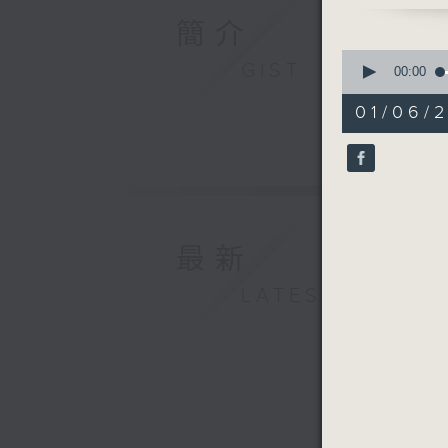
簡介
0
GIST
seconds
00:00
of
54
01/06/2
minutes,
59
seconds
90%
最新
LATEST