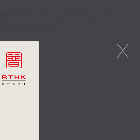
重溫
APPS
我們
ENG
/
簡
X