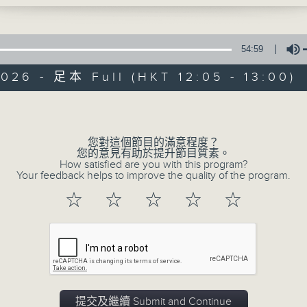
星期一至五 中午12時至1時
共同發掘U LIFE社會新鮮事！
54:59
邀請歌手、藝人、各路達人做客，與你掏心掏肺！
026 - 足本 Full (HKT 12:05 - 13:00)
集合年輕新力量 ，為你發放更多正能量！
Volume
您對這個節目的滿意程度？
您的意見有助於提升節目質素。
How satisfied are you with this program?
Your feedback helps to improve the quality of the program.
☆
☆
☆
☆
☆
提交及繼續 Submit and Continue