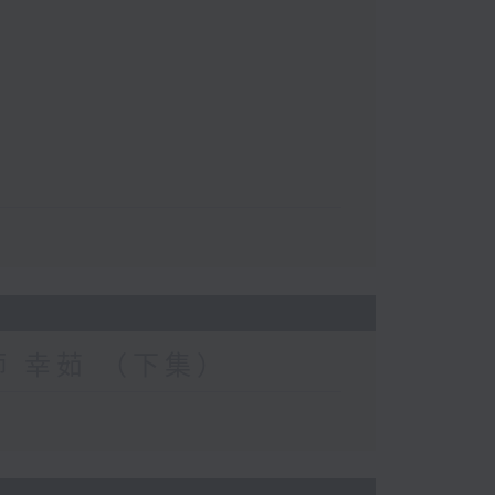
妝師 幸茹 （下集）