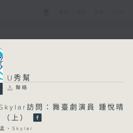
電視
電台
新聞
WEB+
U秀幫
U秀幫
聯絡
所有集數
聯絡
您喜歡這個節目嗎?
-Skylar訪問：舞臺劇演員 鍾悅晴
ow （上）
主持人：小孟、Skylar
、Skylar