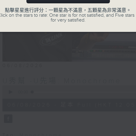
點擊星星進行評分：一顆星為不滿意，五顆星為非常滿意。
lick on the stars to rate: One star is for not satisfied, and Five stars 
for very satisfied.
06/08/2026
U秀幫 -U先場: Monochrome
0
seconds
00:00
of
54
06/08/2026 - 足本 Full (HKT 12:05 
minutes,
59
seconds
Volume
90%
Tag:
Monochrome