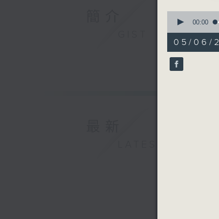
簡介
0
seconds
00:00
of
GIST
55
05/06/2
minutes,
0
seconds
90%
最新
LATEST