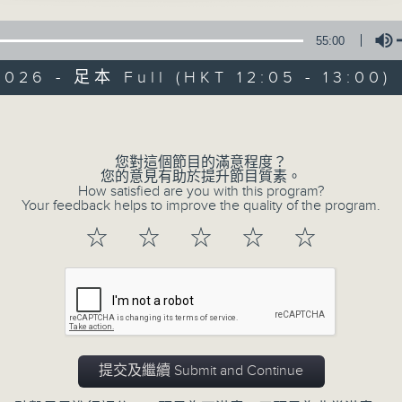
星期一至五 中午12時至1時
55:00
共同發掘U LIFE社會新鮮事！
026 - 足本 Full (HKT 12:05 - 13:00)
邀請歌手、藝人、各路達人做客，與你掏心掏肺！
集合年輕新力量 ，為你發放更多正能量！
Volume
您對這個節目的滿意程度？
您的意見有助於提升節目質素。
07/08/2026
How satisfied are you with this program?
Your feedback helps to improve the quality of the program.
U秀幫
☆
☆
☆
☆
☆
0
seconds
00:00
of
54
07/08/2026 - 足本 Full (HKT 12:05 
minutes,
59
seconds
Volume
90%
提交及繼續 Submit and Continue