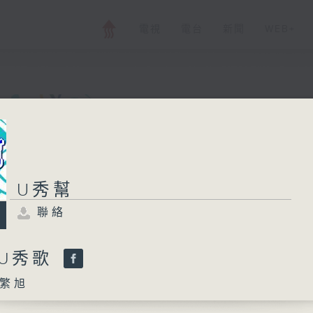
電視
電台
新聞
WEB+
U秀幫
U秀幫
聯絡
所有集數
聯絡
您喜歡這個節目嗎?
-U秀歌
繁旭
主持人：孟繁旭