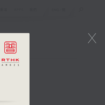
重溫
APPS
我們
ENG
/
簡
X