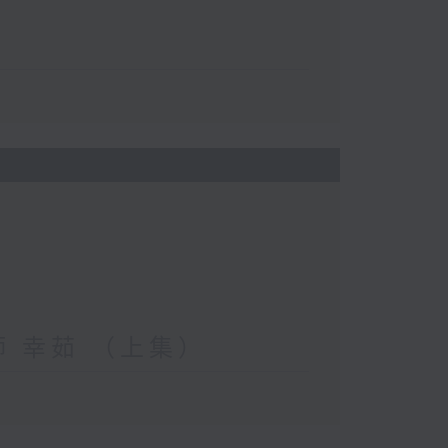
妝師 幸茹 （上集）