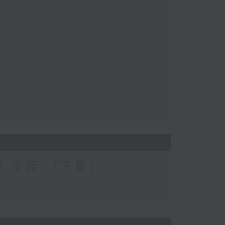
妝師 幸茹 （下集）