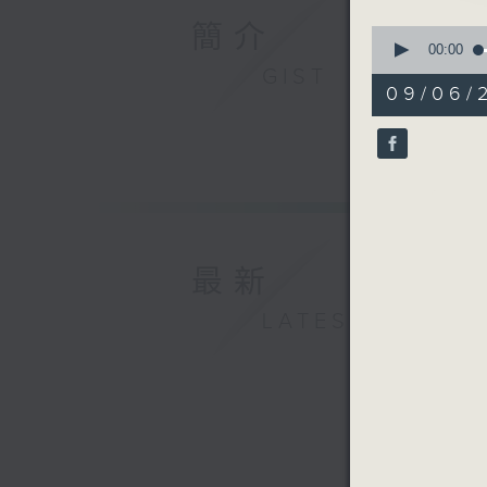
簡介
0
seconds
00:00
of
GIST
55
09/06/2
minutes,
0
seconds
90%
最新
LATEST