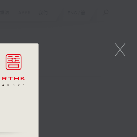
重溫
APPS
我們
ENG
/
簡
X