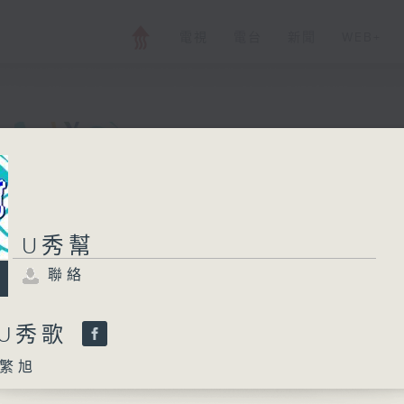
電視
電台
新聞
WEB+
U秀幫
U秀幫
聯絡
所有集數
聯絡
您喜歡這個節目嗎?
-U秀歌
繁旭
主持人：孟繁旭