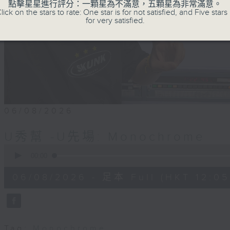
點擊星星進行評分：一顆星為不滿意，五顆星為非常滿意。
lick on the stars to rate: One star is for not satisfied, and Five stars 
for very satisfied.
06/08/2026
U秀幫 -U先場: Monochrome
0
seconds
00:00
of
54
06/08/2026 - 足本 Full (HKT 12:05 
minutes,
59
seconds
Volume
90%
Tag:
Monochrome