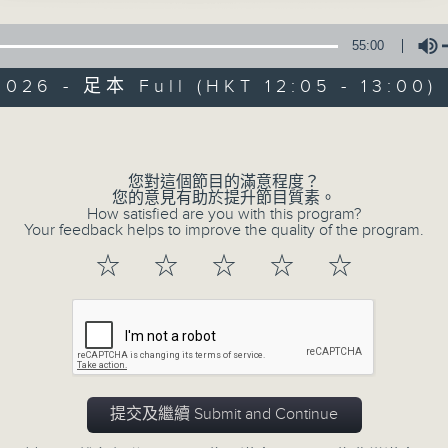
星期一至五 中午12時至1時
55:00
共同發掘U LIFE社會新鮮事！
026 - 足本 Full (HKT 12:05 - 13:00)
邀請歌手、藝人、各路達人做客，與你掏心掏肺！
集合年輕新力量 ，為你發放更多正能量！
Volume
您對這個節目的滿意程度？
您的意見有助於提升節目質素。
How satisfied are you with this program?
Your feedback helps to improve the quality of the program.
☆
☆
☆
☆
☆
提交及繼續 Submit and Continue