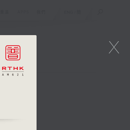
重溫
APPS
我們
ENG
/
簡
X