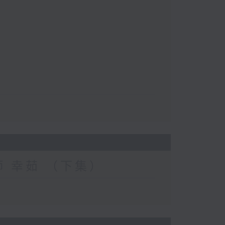
妝師 幸茹 （下集）