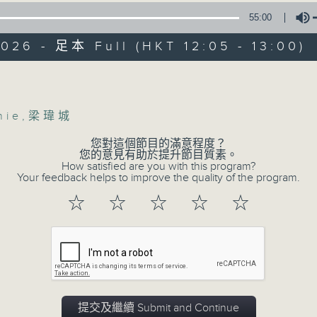
星期一至五 中午12時至1時
55:00
共同發掘U LIFE社會新鮮事！
026 - 足本 Full (HKT 12:05 - 13:00)
邀請歌手、藝人、各路達人做客，與你掏心掏肺！
Volume
集合年輕新力量 ，為你發放更多正能量！
hie
,
梁瑋城
您對這個節目的滿意程度？
您的意見有助於提升節目質素。
How satisfied are you with this program?
Your feedback helps to improve the quality of the program.
☆
☆
☆
☆
☆
提交及繼續 Submit and Continue