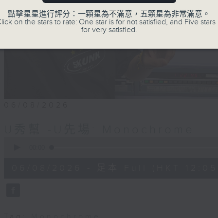
點擊星星進行評分：一顆星為不滿意，五顆星為非常滿意。
lick on the stars to rate: One star is for not satisfied, and Five stars 
for very satisfied.
06/08/2026
U秀幫 -U先場: Monochrome
0
seconds
00:00
of
54
06/08/2026 - 足本 Full (HKT 12:05 
minutes,
59
seconds
Volume
90%
Tag:
Monochrome