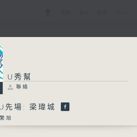
電視
電台
新聞
WEB+
U秀幫
U秀幫
聯絡
所有集數
聯絡
-U先場: 梁瑋城
您喜歡這個節目嗎?
繁旭
主持人：孟繁旭