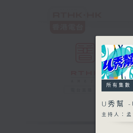
所有集數
電台直播
U秀幫 
主持人：孟