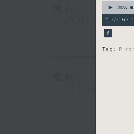
0
seconds
00:00
簡介
of
55
10/06/2
GIST
minutes,
0
seconds
90%
Tag:
Ritc
最新
LATEST