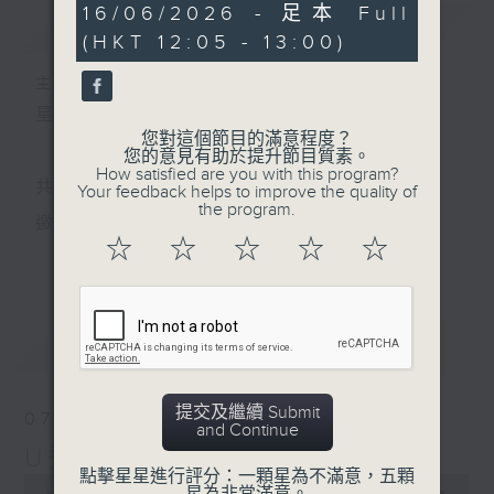
55
16/06/2026 - 足本 Full
簡介
GIST
minutes,
(HKT 12:05 - 13:00)
0
seconds
主持人：孟繁旭
星期一至五 中午12時至1時
您對這個節目的滿意程度？
您的意見有助於提升節目質素。
How satisfied are you with this program?
共同發掘U LIFE社會新鮮事！
Your feedback helps to improve the quality of
the program.
邀請歌手、藝人、各路達人做客，與你掏心掏肺！
☆
☆
☆
☆
☆
更多...
集合年輕新力量 ，為你發放更多正能量！
最新
LATEST
提交及繼續 Submit
07/08/2026
and Continue
U秀幫
點擊星星進行評分：一顆星為不滿意，五顆
0