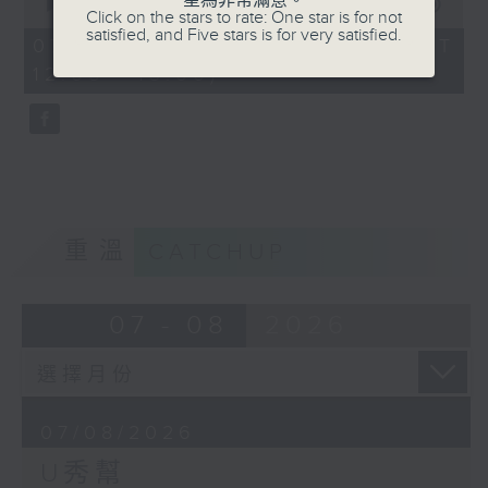
星為非常滿意。
seconds
00:00
54:59
Click on the stars to rate: One star is for not
of
satisfied, and Five stars is for very satisfied.
54
07/08/2026 - 足本 Full (HKT
minutes,
12:05 - 13:00)
59
seconds
重溫
CATCHUP
07 - 08
2026
07/08/2026
U秀幫