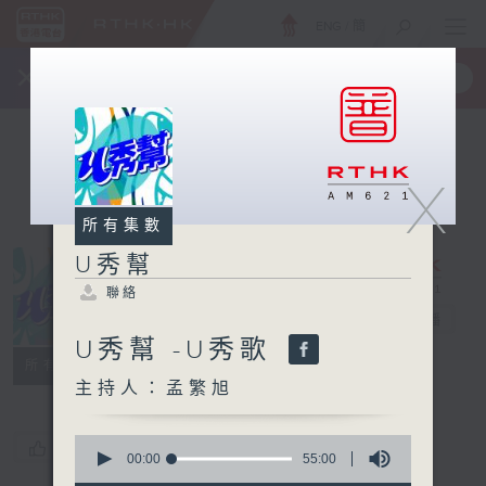
ENG
/
簡
×
全新 RTHK On The Go
取得
一手掌握 RTHK 電台、電視節目
X
所有集數
U秀幫
聯絡
U秀幫
電台直播
U秀幫 -U秀歌
聯絡
所有集數
主持人：孟繁旭
0
您喜歡這個節目嗎?
seconds
00:00
55:00
of