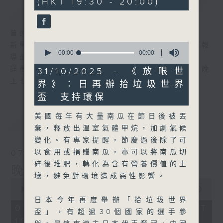
(HKT 19:30 - 20:00)
簡介
GIST
普通話新聞由香港電台普通話台製作。
0
新聞簡報︰每日早上七時至凌晨一時，每小時報
seconds
00:00
00:00
導最新本地及國際新聞。
of
0
詳盡新聞︰星期一至星期五下午一時三十分及晚
31/10/2025 - 《放眼世
seconds
上七時三十分。
界》：日再辦拾垃圾世界
盃 支持環保
美國每年有大量南瓜在節日後被丟
最新
LATEST
棄，釋放出溫室氣體甲烷，加劇氣候
變化。有專家提醒，節慶過後除了可
以食用或捐贈南瓜，亦可以將南瓜切
07/08/2026
碎後堆肥，轉化為含有營養價值的土
晚間新聞/財經
壤，避免對環境造成惡性影響。
0
seconds
00:00
29:59
of
日本今年再度舉辦「拾垃圾世界
29
07/08/2026 - 足本 Full (HKT
盃」，有超過30個國家的選手參
minutes,
19:30 - 20:00)
59