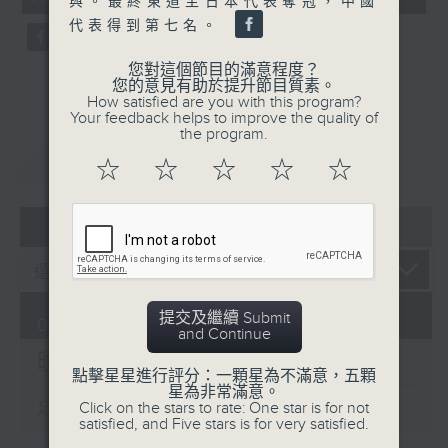
與。最終東道主日本代表奪冠，中國
seconds
代表得到第七名。
您對這個節目的滿意程度？
您的意見有助於提升節目質素。
How satisfied are you with this program?
Your feedback helps to improve the quality of
the program.
重溫
CATCHUP
☆
☆
☆
☆
☆
07 - 08
2026
提交及繼續 Submit
07/08/2026
and Continue
晚間新聞/財經
點擊星星進行評分：一顆星為不滿意，五顆
星為非常滿意。
Click on the stars to rate: One star is for not
足本 Full (HKT 19:30 - 20:00)
satisfied, and Five stars is for very satisfied.