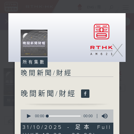
ENG
/
簡
×
全新 RTHK On The Go
取得
一手掌握 RTHK 電台、電視節目
X
所有集數
晚間新聞/財經
晚間新聞/財經
電台直播
晚間新聞/財經
所有集數
0
seconds
00:00
00:00
您喜歡這個節目嗎?
of
0
31/10/2025 - 足本 Full
seconds