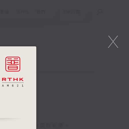
重溫
APPS
我們
ENG
/
簡
X
報導最新本地及國際新聞。