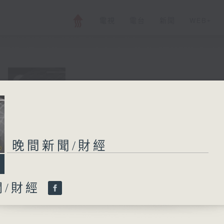
電視
電台
新聞
WEB+
晚間新聞/財經
所有集數
晚間新聞/財經
您喜歡這個節目嗎?
聞/財經
普通話新聞由香港電台普通話台製作。
新聞簡報︰每日早上七時至凌晨一時，每小時