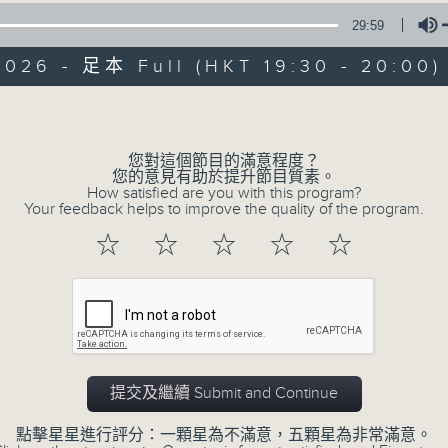
詳盡新聞︰星期一至星期五下午一時三十分及
29:59
2026 - 足本 Full (HKT 19:30 - 20:00)
Volume
您對這個節目的滿意程度？
您的意見有助於提升節目質素。
07/08/2026
How satisfied are you with this program?
Your feedback helps to improve the quality of the program.
晚間新聞/財經
☆
☆
☆
☆
☆
0
seconds
00:00
of
29
07/08/2026 - 足本 Full (HKT 19:30
minutes,
59
seconds
Volume
90%
提交及繼續 Submit and Continue
點擊星星進行評分：一顆星為不滿意，五顆星為非常滿意。