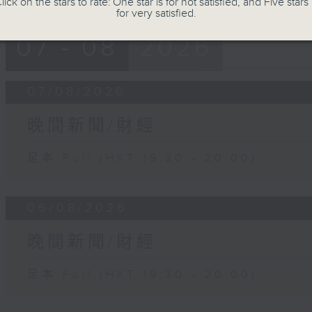
lick on the stars to rate: One star is for not satisfied, and Five stars 
for very satisfied.
07 - 08
2026
07/08/2026
晚間新聞/財經
足本 Full (HKT 19:30 - 20:00)
06/08/2026
晚間新聞/財經
足本 Full (HKT 19:30 - 20:00)