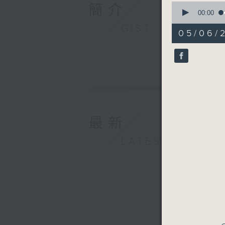
0
簡介
seconds
00:00
of
GIST
29
05/06/
minutes,
59
seconds
90%
最新
LATEST