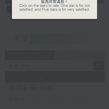
星為非常滿意。
seconds
Click on the stars to rate: One star is for not
satisfied, and Five stars is for very satisfied.
重溫
CATCHUP
07 - 08
2026
07/08/2026
晚間新聞/財經
足本 Full (HKT 19:30 - 20:00)