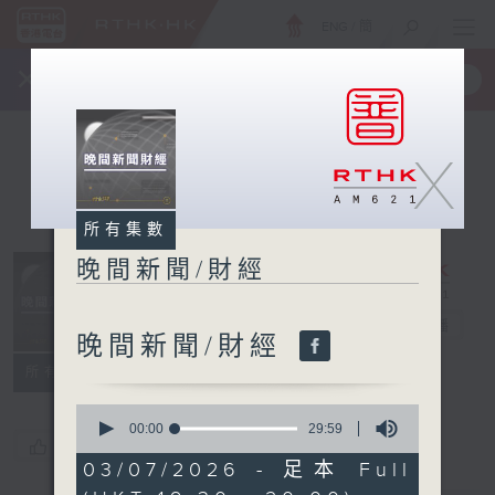
ENG
/
簡
×
全新 RTHK On The Go
取得
一手掌握 RTHK 電台、電視節目
X
所有集數
晚間新聞/財經
晚間新聞/財經
電台直播
晚間新聞/財經
所有集數
0
seconds
00:00
29:59
您喜歡這個節目嗎?
of
29
03/07/2026 - 足本 Full
minutes,