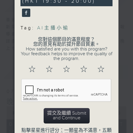
(HKT 19:30 - 20:00)
59
簡介
GIST
seconds
普通話新聞由香港電台普通話台製作。
新聞簡報︰每日早上七時至凌晨一時，每小時報
Tag:
AI主播小瑜
導最新本地及國際新聞。
您對這個節目的滿意程度？
詳盡新聞︰星期一至星期五下午一時三十分及晚
您的意見有助於提升節目質素。
上七時三十分。
How satisfied are you with this program?
Your feedback helps to improve the quality of
the program.
☆
☆
☆
☆
☆
最新
LATEST
07/08/2026
晚間新聞/財經
0
提交及繼續 Submit
seconds
00:00
29:59
and Continue
of
29
07/08/2026 - 足本 Full (HKT
minutes,
點擊星星進行評分：一顆星為不滿意，五顆
19:30 - 20:00)
59