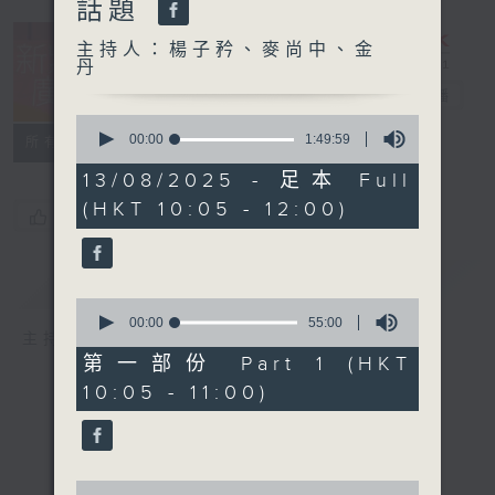
話題
主持人：楊子矜、麥尚中、金
丹
新紫荊廣場
電台直播
0
seconds
00:00
1:49:59
所有集數
of
1
13/08/2025 - 足本 Full
hour,
(HKT 10:05 - 12:00)
49
您喜歡這個節目嗎?
minutes,
59
seconds
簡介
GIST
0
seconds
00:00
55:00
主持人：楊子矜、麥尚中、金丹
of
55
第一部份 Part 1 (HKT
minutes,
10:05 - 11:00)
0
seconds
0