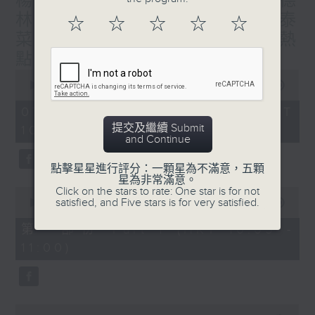
楊子矜 麥尚中 蔡朗清 許美德
林振成/九龍城的泰媽泰仔和泰
☆
☆
☆
☆
☆
菜/遊覽湖南瓷都醴陵市/社會熱
點話題
0
seconds
00:00
1:50:00
of
1
07/08/2026 - 足本 Full (HKT
hour,
提交及繼續 Submit
10:05 - 12:00)
50
and Continue
minutes,
0
seconds
點擊星星進行評分：一顆星為不滿意，五顆
星為非常滿意。
Click on the stars to rate: One star is for not
0
satisfied, and Five stars is for very satisfied.
seconds
00:00
55:10
of
55
第一部份 Part 1 (HKT 10:05 -
minutes,
11:00)
10
seconds
0