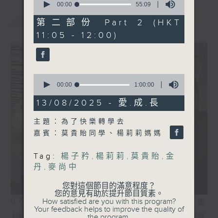
seconds
00:00
55:09
of
最新
LATEST
55
第二部份 Part 2 (HKT
minutes,
11:05 - 12:00)
9
seconds
0
seconds
00:00
1:00:00
of
1
13/08/2025 - 愛.成.長
hour,
0
主題：為了快樂轉學去
seconds
嘉賓：莫貴貽同學、楊莉莉媽媽
Tag:
楊子矜
,
楊莉莉
,
莫貴貽
,
金
丹
,
麥尚中
您對這個節目的滿意程度？
您的意見有助於提升節目質素。
07/08/2026
How satisfied are you with this program?
相片集
Your feedback helps to improve the quality of
the program.