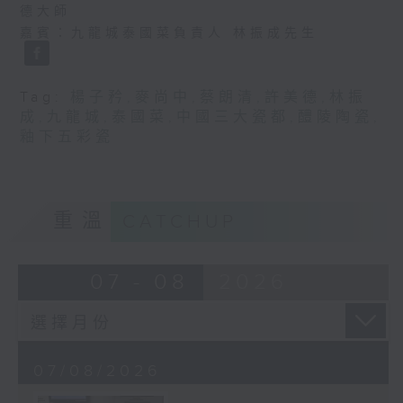
德大師
嘉賓：九龍城泰國菜負責人 林振成先生
Tag:
楊子矜
,
麥尚中
,
蔡朗清
,
許美德
,
林振
成
,
九龍城
,
泰國菜
,
中國三大瓷都
,
醴陵陶瓷
,
釉下五彩瓷
重溫
CATCHUP
07 - 08
2026
07/08/2026