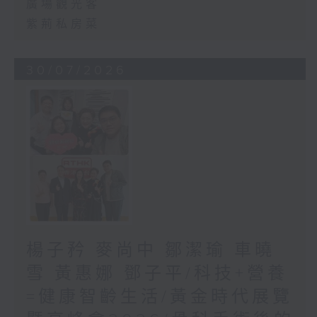
廣場觀光客
紫荊私房菜
30/07/2026
楊子矜 麥尚中 鄒潔瑜 車曉
雪 黃惠娜 鄧子平/科技+營養
=健康智齡生活/黃金時代展覽