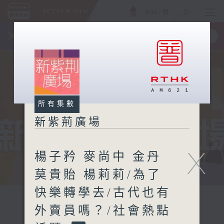
ENG
/
簡
×
全新 RTHK On The Go
取得
一手掌握 RTHK 電台、電視節目
所有集數
新紫荊廣場
X
楊子矜 麥尚中 金丹
莫貴貽 楊莉莉/為了
快樂轉學去/古代也有
外賣員嗎？/社會熱點