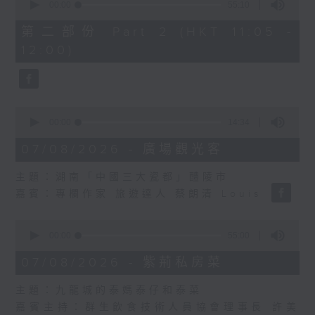
seconds
00:00
55:10
of
55
第二部份 Part 2 (HKT 11:05 -
minutes,
12:00)
10
seconds
0
seconds
00:00
14:34
of
14
07/08/2026 - 廣場觀光客
minutes,
34
主題：湖南「中國三大瓷都」醴陵市
seconds
嘉賓：專欄作家 旅遊達人 蔡朗清 Louis
0
seconds
00:00
55:00
of
55
07/08/2026 - 紫荊私房菜
minutes,
0
主題：九龍城的泰媽泰仔和泰菜
seconds
嘉賓主持：群生飲食技術人員協會理事長 許美