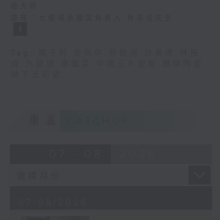
德大師
嘉賓：九龍城泰國菜負責人 林振成先生
Tag:
楊子矜
,
麥尚中
,
蔡朗清
,
許美德
,
林振
成
,
九龍城
,
泰國菜
,
中國三大瓷都
,
醴陵陶瓷
,
釉下五彩瓷
重溫
CATCHUP
07 - 08
2026
07/08/2026