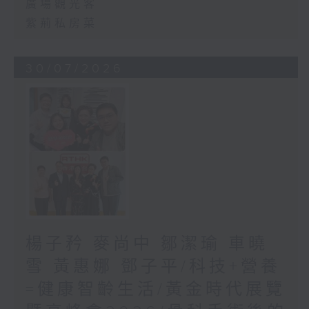
廣場觀光客
紫荊私房菜
30/07/2026
楊子矜 麥尚中 鄒潔瑜 車曉
雪 黃惠娜 鄧子平/科技+營養
=健康智齡生活/黃金時代展覽