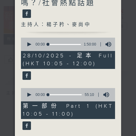
嗎？/社會熱點話題
主持人：楊子矜、麥尚中
新紫荊廣場
電台直播
所有集數
0
seconds
00:00
1:50:00
of
1
28/10/2025 - 足本 Full
hour,
您喜歡這個節目嗎?
(HKT 10:05 - 12:00)
50
minutes,
0
簡介
GIST
seconds
0
主持人：楊子矜、麥尚中
seconds
00:00
55:10
of
55
第一部份 Part 1 (HKT
minutes,
10:05 - 11:00)
10
seconds