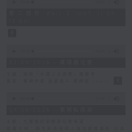
seconds
00:00
55:10
of
55
第二部份 Part 2 (HKT 11:05 -
minutes,
12:00)
10
seconds
0
seconds
00:00
14:34
of
14
07/08/2026 - 廣場觀光客
minutes,
34
主題：湖南「中國三大瓷都」醴陵市
seconds
嘉賓：專欄作家 旅遊達人 蔡朗清 Louis
0
seconds
00:00
55:00
of
55
07/08/2026 - 紫荊私房菜
minutes,
0
主題：九龍城的泰媽泰仔和泰菜
seconds
嘉賓主持：群生飲食技術人員協會理事長 許美