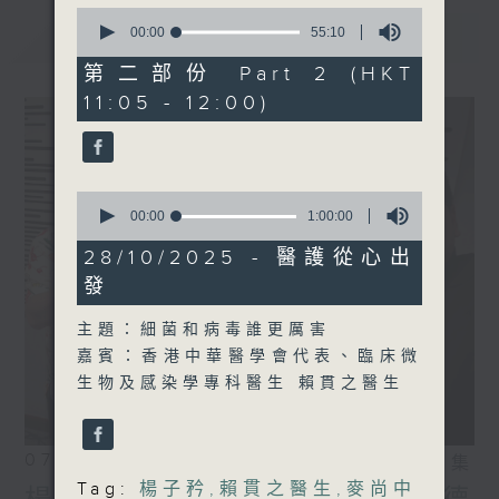
0
seconds
最新
00:00
55:10
LATEST
of
55
第二部份 Part 2 (HKT
minutes,
11:05 - 12:00)
10
seconds
0
seconds
00:00
1:00:00
of
1
28/10/2025 - 醫護從心出
hour,
發
0
seconds
主題：細菌和病毒誰更厲害
嘉賓：香港中華醫學會代表、臨床微
生物及感染學專科醫生 賴貫之醫生
07/08/2026
相片集
Tag:
楊子矜
,
賴貫之醫生
,
麥尚中