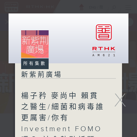
ENG
/
簡
×
全新 RTHK On The Go
取得
一手掌握 RTHK 電台、電視節目
所有集數
新紫荊廣場
X
楊子矜 麥尚中 賴貫
之醫生/細菌和病毒誰
更厲害/你有
Investment FOMO