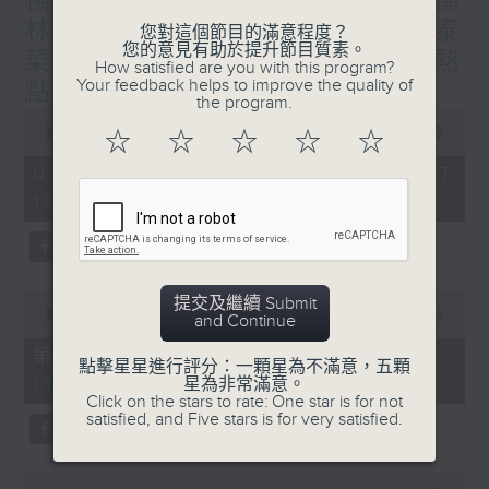
楊子矜 麥尚中 蔡朗清 許美德
林振成/九龍城的泰媽泰仔和泰
您對這個節目的滿意程度？
您的意見有助於提升節目質素。
菜/遊覽湖南瓷都醴陵市/社會熱
How satisfied are you with this program?
Your feedback helps to improve the quality of
點話題
the program.
0
seconds
00:00
1:50:00
☆
☆
☆
☆
☆
of
1
07/08/2026 - 足本 Full (HKT
hour,
10:05 - 12:00)
50
minutes,
0
seconds
0
提交及繼續 Submit
seconds
00:00
55:10
and Continue
of
55
第一部份 Part 1 (HKT 10:05 -
點擊星星進行評分：一顆星為不滿意，五顆
minutes,
11:00)
星為非常滿意。
10
Click on the stars to rate: One star is for not
seconds
satisfied, and Five stars is for very satisfied.
0