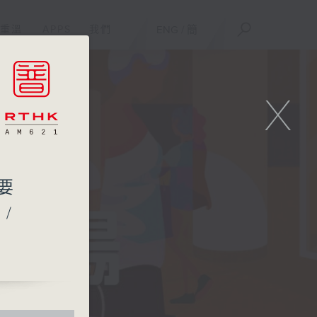
重溫
APPS
我們
ENG
/
簡
X
要
/