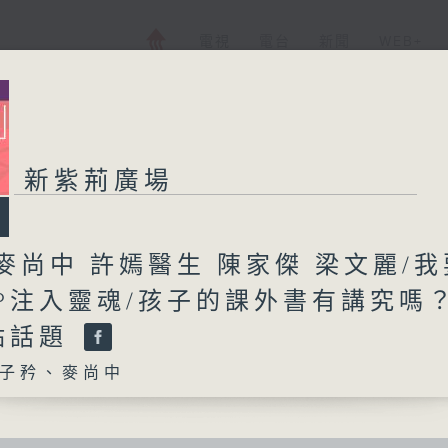
電視
電台
新聞
WEB+
新紫荊廣場
麥尚中 許嫣醫生 陳家傑 梁文麗/我
P注入靈魂/孩子的課外書有講究嗎？
點話題
子矜、麥尚中