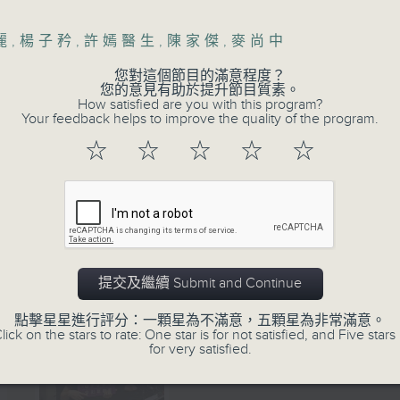
07 - 08
2026
麗
,
楊子矜
,
許嫣醫生
,
陳家傑
,
麥尚中
06/08/2026
您對這個節目的滿意程度？
您的意見有助於提升節目質素。
How satisfied are you with this program?
新紫荊廣場
Your feedback helps to improve the quality of the program.
☆
☆
☆
☆
☆
網上直播完畢稍後提供節目重溫。 Archive will
live webcast
05/08/2026
提交及繼續 Submit and Continue
點擊星星進行評分：一顆星為不滿意，五顆星為非常滿意。
lick on the stars to rate: One star is for not satisfied, and Five stars 
for very satisfied.