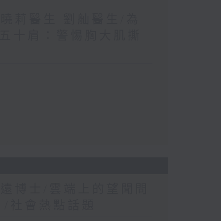
王曉莉醫生 劉舢醫生/為
≠五十肩：警惕胸大肌撕
康遠博士/雲端上的望聞問
？/社會熱點話題