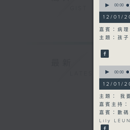
0
seconds
00:00
GIST
of
20
12/01/
minutes,
0
seconds
嘉賓：病理
90%
主題：孩子
最新
0
seconds
00:00
LATEST
of
1
12/01/
hour,
0
seconds
主題： 我
90%
嘉賓主持：
嘉賓：數碼
Lily LEU