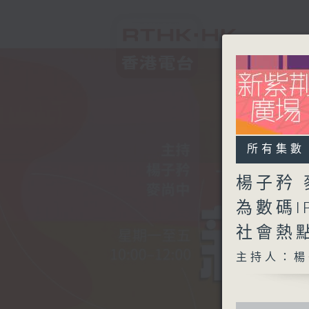
所有集數
楊子矜 
為數碼I
社會熱
主持人：楊
0