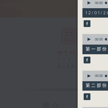
seconds
00:00
of
1
12/01/2
hour,
49
minutes,
59
seconds
90%
0
seconds
00:00
of
55
第一部份 P
minutes,
10
seconds
90%
電台直播
0
seconds
00:00
of
55
第二部份 P
minutes,
9
seconds
90%
簡介