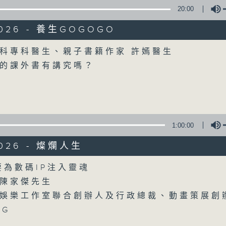
20:00
2026 - 養生GOGOGO
Volume
科專科醫生、親子書籍作家 許嫣醫生
的課外書有講究嗎？
06/08/2026
新紫荊廣場
1:00:00
網上直播完畢稍後提供節目重溫。 Archive will 
webcast
2026 - 燦爛人生
Volume
要為數碼IP注入靈魂
陳家傑先生
娛樂工作室聯合創辦人及行政總裁、動畫策展創
NG