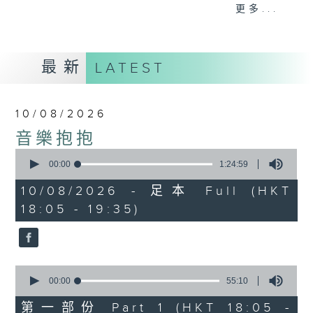
會請熱愛音樂的聽眾到現場述說「樂光情
更多...
話」，重溫那些年欣賞美妙旋律的記憶.....
每周一到周五晚上六點到七點半，歡迎一同體
驗輕鬆自在的音樂抱抱!
最新
LATEST
10/08/2026
音樂抱抱
0
seconds
00:00
1:24:59
of
1
10/08/2026 - 足本 Full (HKT
hour,
18:05 - 19:35)
24
minutes,
59
seconds
0
seconds
00:00
55:10
of
55
第一部份 Part 1 (HKT 18:05 -