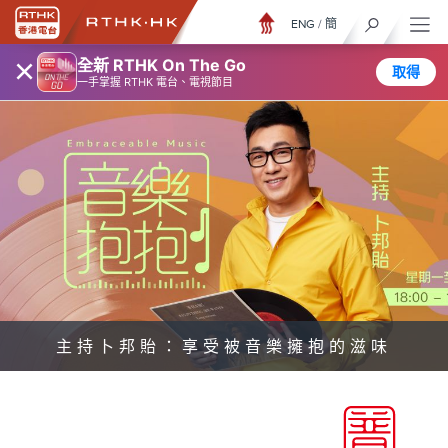
ENG
/
簡
×
全新 RTHK On The Go
取得
一手掌握 RTHK 電台、電視節目
主持卜邦貽：享受被音樂擁抱的滋味