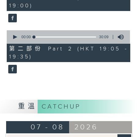
minutes,
19:00)
10
seconds
0
seconds
00:00
30:09
of
30
第二部份 Part 2 (HKT 19:05 -
minutes,
19:35)
9
seconds
重溫
CATCHUP
07 - 08
2026