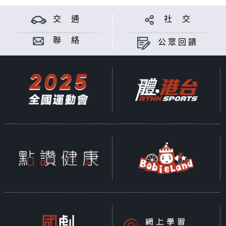
交 通
社 交
聯 絡
公眾回饋