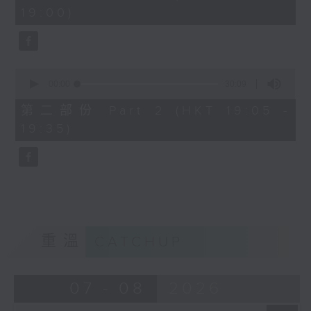
minutes,
19:00)
0
seconds
0
seconds
00:00
30:09
of
30
第二部份 Part 2 (HKT 19:05 -
minutes,
19:35)
9
seconds
重溫
CATCHUP
07 - 08
2026