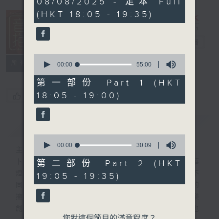
08/08/2025 - 足本 Full
hour,
(HKT 18:05 - 19:35)
25
minutes,
0
seconds
音樂抱抱
電台直播
0
所有集數
seconds
00:00
55:00
of
55
第一部份 Part 1 (HKT
minutes,
18:05 - 19:00)
您喜歡這個節目嗎?
0
seconds
簡介
GIST
0
seconds
00:00
30:09
主持人：卜邦貽
of
30
卜邦貽的「音樂抱抱」，期盼在夜幕低垂，華
第二部份 Part 2 (HKT
minutes,
燈初上，結束一天忙碌工作後，能用各類型不
19:05 - 19:35)
9
seconds
同感覺的音樂，給聽眾朋友充滿熱情和活力的
擁抱。節目不定期邀請資深及新進歌手，音樂
創作者分享「星星點燈」的入行成名經歷，也
您對這個節目的滿意程度？