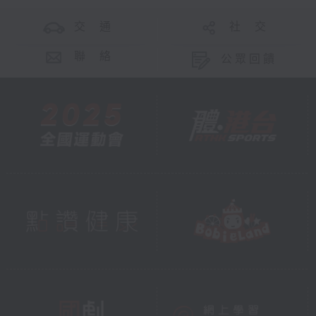
交 通
社 交
聯 絡
公眾回饋