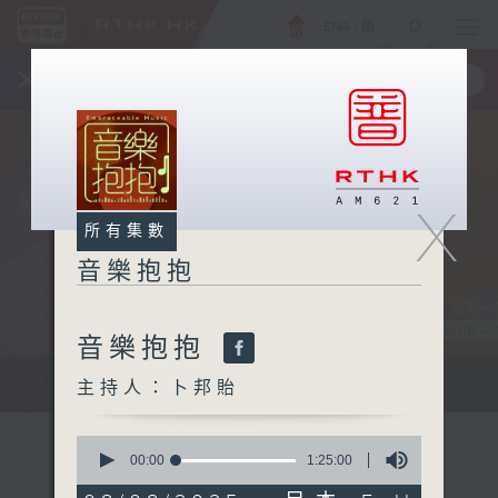
ENG
/
簡
×
全新 RTHK On The Go
取得
一手掌握 RTHK 電台、電視節目
X
所有集數
音樂抱抱
音樂抱抱
主持卜邦貽：享受被音樂擁抱的滋味
主持人：卜邦貽
0
seconds
00:00
1:25:00
of
1