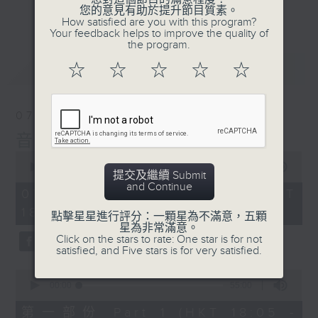
會請熱愛音樂的聽眾到現場述說「樂光情
更多...
您的意見有助於提升節目質素。
話」，重溫那些年欣賞美妙旋律的記憶.....
How satisfied are you with this program?
Your feedback helps to improve the quality of
每周一到周五晚上六點到七點半，歡迎一同體
the program.
驗輕鬆自在的音樂抱抱!
最新
LATEST
☆
☆
☆
☆
☆
07/08/2026
音樂抱抱
0
seconds
00:00
1:25:00
提交及繼續 Submit
of
and Continue
1
07/08/2026 - 足本 Full (HKT
hour,
18:05 - 19:35)
25
點擊星星進行評分：一顆星為不滿意，五顆
minutes,
星為非常滿意。
0
Click on the stars to rate: One star is for not
seconds
satisfied, and Five stars is for very satisfied.
0
seconds
00:00
55:00
of
55
第一部份 Part 1 (HKT 18:05 -