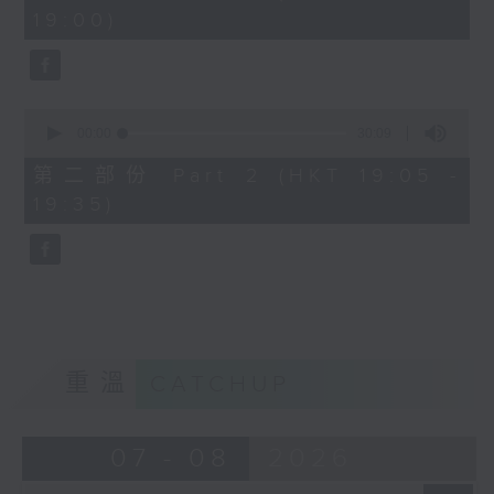
minutes,
19:00)
0
seconds
0
seconds
00:00
30:09
of
30
第二部份 Part 2 (HKT 19:05 -
minutes,
19:35)
9
seconds
重溫
CATCHUP
07 - 08
2026