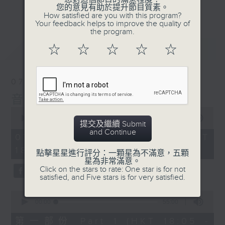
會請熱愛音樂的聽眾到現場述說「樂光情
更多...
您的意見有助於提升節目質素。
話」，重溫那些年欣賞美妙旋律的記憶.....
How satisfied are you with this program?
Your feedback helps to improve the quality of
每周一到周五晚上六點到七點半，歡迎一同體
the program.
驗輕鬆自在的音樂抱抱!
最新
LATEST
☆
☆
☆
☆
☆
07/08/2026
音樂抱抱
0
seconds
00:00
1:25:00
提交及繼續 Submit
of
and Continue
1
07/08/2026 - 足本 Full (HKT
hour,
18:05 - 19:35)
25
點擊星星進行評分：一顆星為不滿意，五顆
minutes,
星為非常滿意。
0
Click on the stars to rate: One star is for not
seconds
satisfied, and Five stars is for very satisfied.
0
seconds
00:00
55:00
of
55
第一部份 Part 1 (HKT 18:05 -