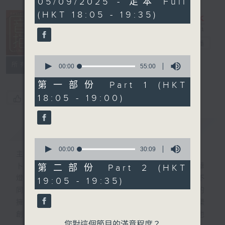
05/09/2025 - 足本 Full
hour,
(HKT 18:05 - 19:35)
24
minutes,
59
seconds
音樂抱抱
電台直播
0
所有集數
seconds
00:00
55:00
of
55
第一部份 Part 1 (HKT
minutes,
18:05 - 19:00)
您喜歡這個節目嗎?
0
seconds
簡介
GIST
0
seconds
00:00
30:09
主持人：卜邦貽
of
30
卜邦貽的「音樂抱抱」，期盼在夜幕低垂，華
第二部份 Part 2 (HKT
minutes,
燈初上，結束一天忙碌工作後，能用各類型不
19:05 - 19:35)
9
seconds
同感覺的音樂，給聽眾朋友充滿熱情和活力的
擁抱。節目不定期邀請資深及新進歌手，音樂
創作者分享「星星點燈」的入行成名經歷，也
您對這個節目的滿意程度？