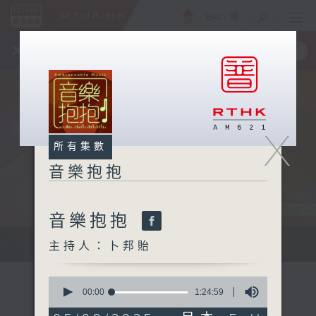
ENG
/
簡
×
全新 RTHK On The Go
取得
一手掌握 RTHK 電台、電視節目
X
所有集數
音樂抱抱
音樂抱抱
主持卜邦貽：享受被音樂擁抱的滋味
主持人：卜邦貽
0
seconds
00:00
1:24:59
of
1