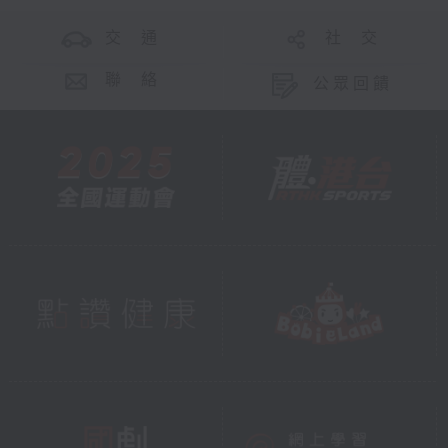
交 通
社 交
聯 絡
公眾回饋