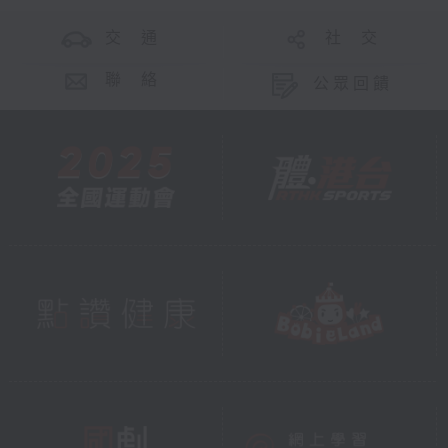
交 通
社 交
聯 絡
公眾回饋