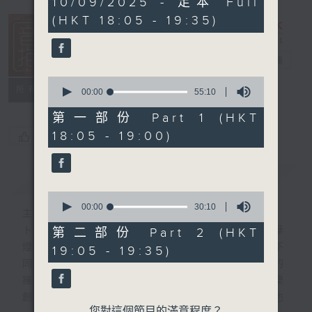
10/09/2025 - 足本 Full
hour,
(HKT 18:05 - 19:35)
25
minutes,
0
seconds
音樂抱抱
電台直播
0
所有集數
seconds
00:00
55:10
of
55
第一部份 Part 1 (HKT
minutes,
18:05 - 19:00)
您喜歡這個節目嗎?
10
seconds
簡介
GIST
0
seconds
00:00
30:10
主持人：卜邦貽
of
30
卜邦貽的「音樂抱抱」，期盼在夜幕低垂，華
第二部份 Part 2 (HKT
minutes,
燈初上，結束一天忙碌工作後，能用各類型不
19:05 - 19:35)
10
seconds
同感覺的音樂，給聽眾朋友充滿熱情和活力的
擁抱。節目不定期邀請資深及新進歌手，音樂
創作者分享「星星點燈」的入行成名經歷，也
您對這個節目的滿意程度？