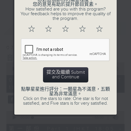
會請熱愛音樂的聽眾到現場述說「樂光情
更多...
您的意見有助於提升節目質素。
話」，重溫那些年欣賞美妙旋律的記憶.....
How satisfied are you with this program?
Your feedback helps to improve the quality of
每周一到周五晚上六點到七點半，歡迎一同體
the program.
驗輕鬆自在的音樂抱抱!
最新
LATEST
☆
☆
☆
☆
☆
07/08/2026
音樂抱抱
0
seconds
00:00
1:25:00
提交及繼續 Submit
of
and Continue
1
07/08/2026 - 足本 Full (HKT
hour,
18:05 - 19:35)
25
點擊星星進行評分：一顆星為不滿意，五顆
minutes,
星為非常滿意。
0
Click on the stars to rate: One star is for not
seconds
satisfied, and Five stars is for very satisfied.
0
seconds
00:00
55:00
of
55
第一部份 Part 1 (HKT 18:05 -