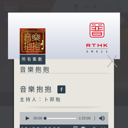
ENG
/
簡
×
全新 RTHK On The Go
取得
一手掌握 RTHK 電台、電視節目
X
所有集數
音樂抱抱
音樂抱抱
主持卜邦貽：享受被音樂擁抱的滋味
主持人：卜邦貽
0
seconds
00:00
1:25:00
of
1