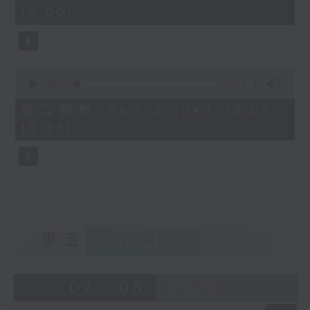
minutes,
19:00)
0
seconds
0
seconds
00:00
30:09
of
30
第二部份 Part 2 (HKT 19:05 -
minutes,
19:35)
9
seconds
重溫
CATCHUP
07 - 08
2026