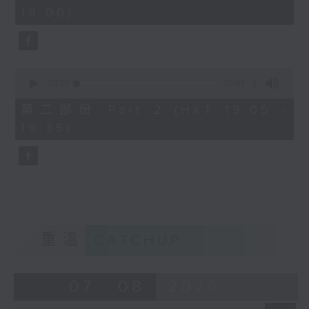
minutes,
19:00)
0
seconds
0
seconds
00:00
30:09
of
30
第二部份 Part 2 (HKT 19:05 -
minutes,
19:35)
9
seconds
重溫
CATCHUP
07 - 08
2026