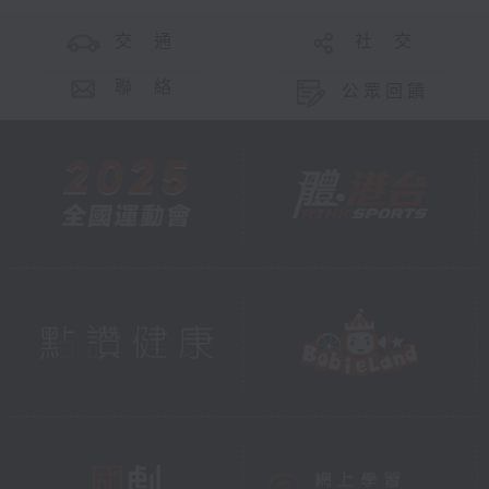
交 通
社 交
聯 絡
公眾回饋