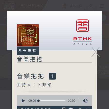
ENG
/
簡
×
全新 RTHK On The Go
取得
一手掌握 RTHK 電台、電視節目
X
所有集數
音樂抱抱
音樂抱抱
主持卜邦貽：享受被音樂擁抱的滋味
主持人：卜邦貽
0
seconds
00:00
00:00
of
0