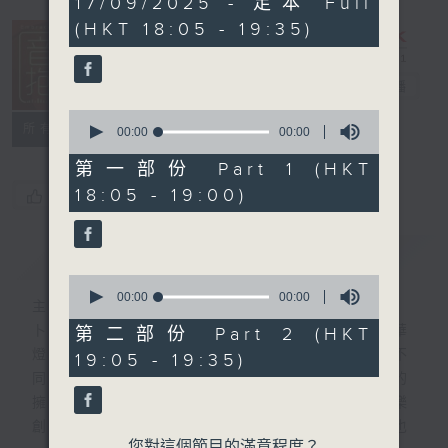
17/09/2025 - 足本 Full
seconds
(HKT 18:05 - 19:35)
音樂抱抱
電台直播
0
所有集數
seconds
00:00
00:00
of
0
第一部份 Part 1 (HKT
seconds
18:05 - 19:00)
您喜歡這個節目嗎?
簡介
GIST
0
seconds
00:00
00:00
主持人：卜邦貽
of
0
卜邦貽的「音樂抱抱」，期盼在夜幕低垂，華
第二部份 Part 2 (HKT
seconds
燈初上，結束一天忙碌工作後，能用各類型不
19:05 - 19:35)
同感覺的音樂，給聽眾朋友充滿熱情和活力的
擁抱。節目不定期邀請資深及新進歌手，音樂
創作者分享「星星點燈」的入行成名經歷，也
您對這個節目的滿意程度？