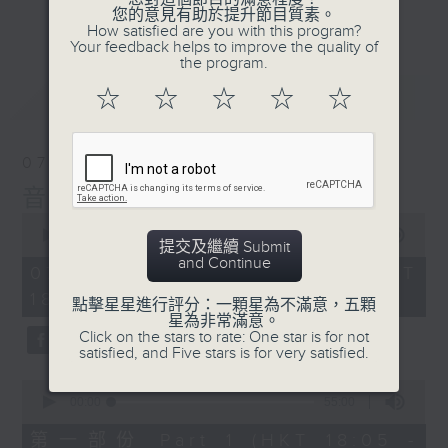
會請熱愛音樂的聽眾到現場述說「樂光情
更多...
您的意見有助於提升節目質素。
話」，重溫那些年欣賞美妙旋律的記憶.....
How satisfied are you with this program?
Your feedback helps to improve the quality of
每周一到周五晚上六點到七點半，歡迎一同體
the program.
驗輕鬆自在的音樂抱抱!
最新
LATEST
☆
☆
☆
☆
☆
07/08/2026
音樂抱抱
0
seconds
00:00
1:25:00
提交及繼續 Submit
of
and Continue
1
07/08/2026 - 足本 Full (HKT
hour,
18:05 - 19:35)
25
點擊星星進行評分：一顆星為不滿意，五顆
minutes,
星為非常滿意。
0
Click on the stars to rate: One star is for not
seconds
satisfied, and Five stars is for very satisfied.
0
seconds
00:00
55:00
of
55
第一部份 Part 1 (HKT 18:05 -