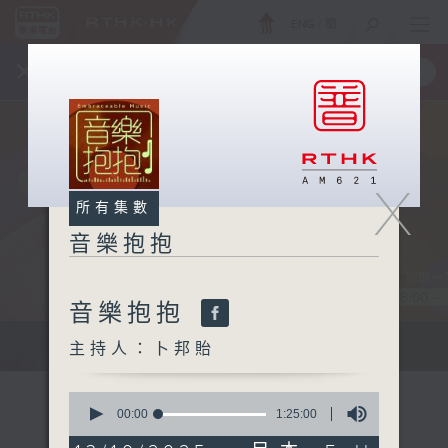
ENG
/
簡
×
全新 RTHK On The Go
取得
一手掌握 RTHK 電台、電視節目
X
所有集數
音樂抱抱
音樂抱抱
主持卜邦貽：享受被音樂擁抱的滋味
主持人：卜邦貽
0
seconds
00:00
1:25:00
of
1