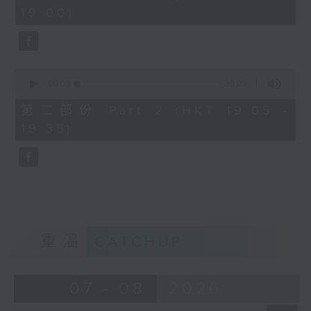
minutes,
19:00)
0
seconds
0
seconds
00:00
30:09
of
30
第二部份 Part 2 (HKT 19:05 -
minutes,
19:35)
9
seconds
重溫
CATCHUP
07 - 08
2026