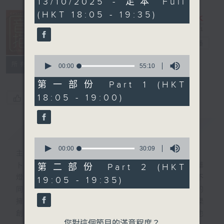
13/10/2025 - 足本 Full
hour,
(HKT 18:05 - 19:35)
25
minutes,
0
seconds
音樂抱抱
電台直播
0
所有集數
seconds
00:00
55:10
of
55
第一部份 Part 1 (HKT
minutes,
18:05 - 19:00)
您喜歡這個節目嗎?
10
seconds
簡介
GIST
0
seconds
00:00
30:09
主持人：卜邦貽
of
30
卜邦貽的「音樂抱抱」，期盼在夜幕低垂，華
第二部份 Part 2 (HKT
minutes,
燈初上，結束一天忙碌工作後，能用各類型不
19:05 - 19:35)
9
seconds
同感覺的音樂，給聽眾朋友充滿熱情和活力的
擁抱。節目不定期邀請資深及新進歌手，音樂
創作者分享「星星點燈」的入行成名經歷，也
您對這個節目的滿意程度？