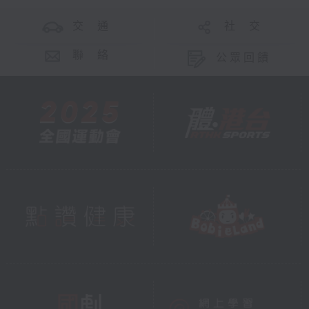
交 通
社 交
聯 絡
公眾回饋