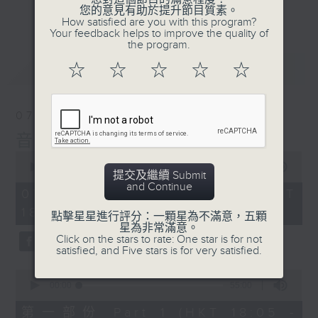
會請熱愛音樂的聽眾到現場述說「樂光情
更多...
您的意見有助於提升節目質素。
話」，重溫那些年欣賞美妙旋律的記憶.....
How satisfied are you with this program?
Your feedback helps to improve the quality of
每周一到周五晚上六點到七點半，歡迎一同體
the program.
驗輕鬆自在的音樂抱抱!
最新
LATEST
☆
☆
☆
☆
☆
07/08/2026
音樂抱抱
0
seconds
00:00
1:25:00
提交及繼續 Submit
of
and Continue
1
07/08/2026 - 足本 Full (HKT
hour,
18:05 - 19:35)
25
點擊星星進行評分：一顆星為不滿意，五顆
minutes,
星為非常滿意。
0
Click on the stars to rate: One star is for not
seconds
satisfied, and Five stars is for very satisfied.
0
seconds
00:00
55:00
of
55
第一部份 Part 1 (HKT 18:05 -