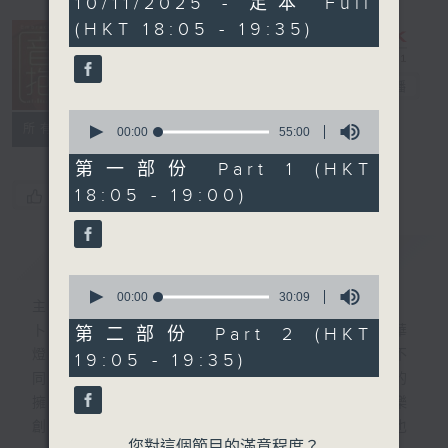
10/11/2025 - 足本 Full
hour,
(HKT 18:05 - 19:35)
24
minutes,
59
seconds
音樂抱抱
電台直播
0
所有集數
seconds
00:00
55:00
of
55
第一部份 Part 1 (HKT
minutes,
18:05 - 19:00)
您喜歡這個節目嗎?
0
seconds
簡介
GIST
0
seconds
00:00
30:09
主持人：卜邦貽
of
30
卜邦貽的「音樂抱抱」，期盼在夜幕低垂，華
第二部份 Part 2 (HKT
minutes,
燈初上，結束一天忙碌工作後，能用各類型不
19:05 - 19:35)
9
seconds
同感覺的音樂，給聽眾朋友充滿熱情和活力的
擁抱。節目不定期邀請資深及新進歌手，音樂
創作者分享「星星點燈」的入行成名經歷，也
您對這個節目的滿意程度？