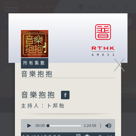
ENG
/
簡
×
全新 RTHK On The Go
取得
一手掌握 RTHK 電台、電視節目
X
所有集數
音樂抱抱
音樂抱抱
主持卜邦貽：享受被音樂擁抱的滋味
主持人：卜邦貽
0
seconds
00:00
1:24:59
of
1