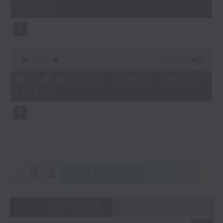
minutes,
19:00)
10
seconds
0
seconds
00:00
30:09
of
30
第二部份 Part 2 (HKT 19:05 -
minutes,
19:35)
9
seconds
重溫
CATCHUP
07 - 08
2026