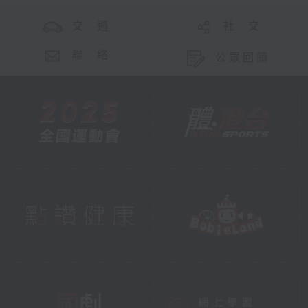
交 通
社 交
聯 絡
公眾回饋