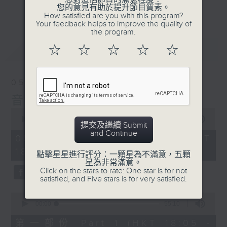
會請熱愛音樂的聽眾到現場述說「樂光情
更多...
您的意見有助於提升節目質素。
話」，重溫那些年欣賞美妙旋律的記憶.....
How satisfied are you with this program?
Your feedback helps to improve the quality of
每周一到周五晚上六點到七點半，歡迎一同體
the program.
驗輕鬆自在的音樂抱抱!
最新
LATEST
☆
☆
☆
☆
☆
05/08/2026
音樂抱抱
0
seconds
00:00
1:25:00
提交及繼續 Submit
of
and Continue
1
05/08/2026 - 足本 Full (HKT
hour,
18:05 - 19:35)
25
點擊星星進行評分：一顆星為不滿意，五顆
minutes,
星為非常滿意。
0
Click on the stars to rate: One star is for not
seconds
satisfied, and Five stars is for very satisfied.
0
seconds
00:00
55:10
of
55
第一部份 Part 1 (HKT 18:05 -