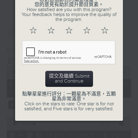
會請熱愛音樂的聽眾到現場述說「樂光情
更多...
您的意見有助於提升節目質素。
話」，重溫那些年欣賞美妙旋律的記憶.....
How satisfied are you with this program?
Your feedback helps to improve the quality of
每周一到周五晚上六點到七點半，歡迎一同體
the program.
驗輕鬆自在的音樂抱抱!
最新
LATEST
☆
☆
☆
☆
☆
07/08/2026
音樂抱抱
0
seconds
00:00
1:25:00
提交及繼續 Submit
of
and Continue
1
07/08/2026 - 足本 Full (HKT
hour,
18:05 - 19:35)
25
點擊星星進行評分：一顆星為不滿意，五顆
minutes,
星為非常滿意。
0
Click on the stars to rate: One star is for not
seconds
satisfied, and Five stars is for very satisfied.
0
seconds
00:00
55:00
of
55
第一部份 Part 1 (HKT 18:05 -