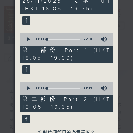
28/11/2025 - 足本 Full
hour,
(HKT 18:05 - 19:35)
25
minutes,
0
seconds
音樂抱抱
電台直播
0
所有集數
seconds
00:00
55:10
of
55
第一部份 Part 1 (HKT
minutes,
18:05 - 19:00)
您喜歡這個節目嗎?
10
seconds
簡介
GIST
0
seconds
00:00
30:09
主持人：卜邦貽
of
30
卜邦貽的「音樂抱抱」，期盼在夜幕低垂，華
第二部份 Part 2 (HKT
minutes,
燈初上，結束一天忙碌工作後，能用各類型不
19:05 - 19:35)
9
seconds
同感覺的音樂，給聽眾朋友充滿熱情和活力的
擁抱。節目不定期邀請資深及新進歌手，音樂
創作者分享「星星點燈」的入行成名經歷，也
您對這個節目的滿意程度？