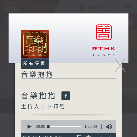
ENG
/
簡
×
全新 RTHK On The Go
取得
一手掌握 RTHK 電台、電視節目
X
所有集數
音樂抱抱
音樂抱抱
主持卜邦貽：享受被音樂擁抱的滋味
主持人：卜邦貽
0
seconds
00:00
1:25:00
of
1