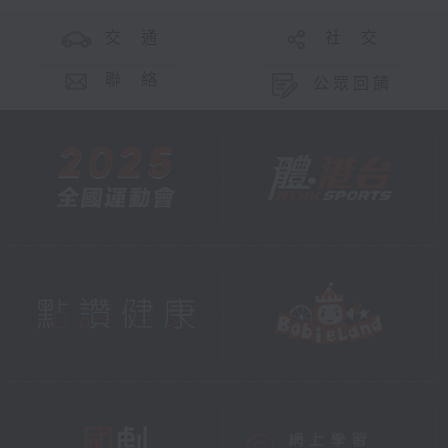
交 通
社 交
聯 絡
公眾回饋