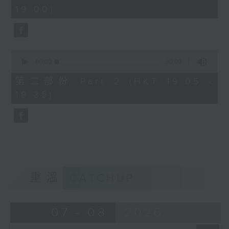
minutes,
19:00)
0
seconds
0
seconds
00:00
30:09
of
30
第二部份 Part 2 (HKT 19:05 -
minutes,
19:35)
9
seconds
重溫
CATCHUP
07 - 08
2026