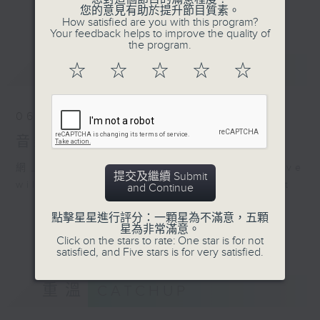
會請熱愛音樂的聽眾到現場述說「樂光情
更多...
您的意見有助於提升節目質素。
話」，重溫那些年欣賞美妙旋律的記憶.....
How satisfied are you with this program?
Your feedback helps to improve the quality of
每周一到周五晚上六點到七點半，歡迎一同體
the program.
驗輕鬆自在的音樂抱抱!
最新
LATEST
☆
☆
☆
☆
☆
06/08/2026
音樂抱抱
網上直播完畢稍後提供節目重溫。 Archive
提交及繼續 Submit
will be available after live webcast
and Continue
點擊星星進行評分：一顆星為不滿意，五顆
星為非常滿意。
Click on the stars to rate: One star is for not
satisfied, and Five stars is for very satisfied.
重溫
CATCHUP