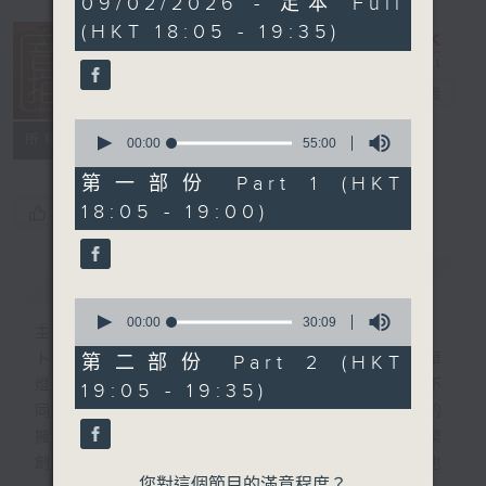
09/02/2026 - 足本 Full
hour,
(HKT 18:05 - 19:35)
25
minutes,
0
seconds
音樂抱抱
電台直播
0
所有集數
seconds
00:00
55:00
of
55
第一部份 Part 1 (HKT
minutes,
18:05 - 19:00)
您喜歡這個節目嗎?
0
seconds
簡介
GIST
0
seconds
00:00
30:09
主持人：卜邦貽
of
30
卜邦貽的「音樂抱抱」，期盼在夜幕低垂，華
第二部份 Part 2 (HKT
minutes,
燈初上，結束一天忙碌工作後，能用各類型不
19:05 - 19:35)
9
seconds
同感覺的音樂，給聽眾朋友充滿熱情和活力的
擁抱。節目不定期邀請資深及新進歌手，音樂
創作者分享「星星點燈」的入行成名經歷，也
您對這個節目的滿意程度？