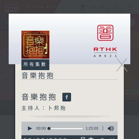
ENG
/
簡
×
全新 RTHK On The Go
取得
一手掌握 RTHK 電台、電視節目
X
所有集數
音樂抱抱
音樂抱抱
主持卜邦貽：享受被音樂擁抱的滋味
主持人：卜邦貽
0
seconds
00:00
1:25:00
of
1