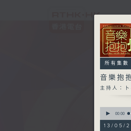
所有集數
音樂抱
主持人：卜
0
seconds
00:00
of
1
13/05/2
hour,