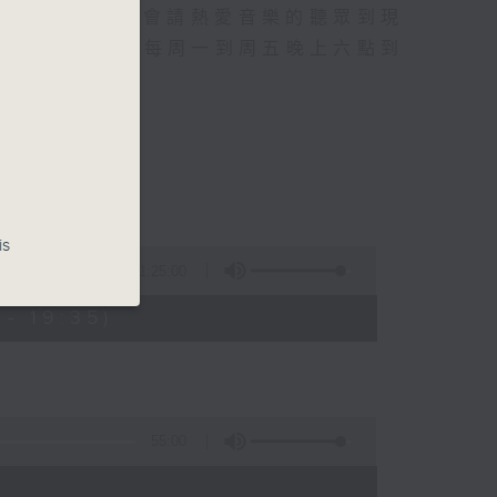
行成名經歷，也會請熱愛音樂的聽眾到現
的記憶.....每周一到周五晚上六點到
is
1:25:00
- 19:35)
55:00