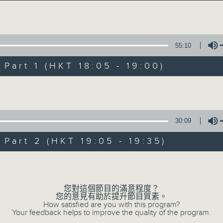
主持卜邦貽：享受被音樂擁抱的滋味
Volume
55:10
art 1 (HKT 18:05 - 19:00)
Volume
音樂抱抱
所有集數
30:09
art 2 (HKT 19:05 - 19:35)
您喜歡這個節目嗎?
Volume
您對這個節目的滿意程度？
主持人：卜邦貽
您的意見有助於提升節目質素。
卜邦貽的「音樂抱抱」，期盼在夜幕低垂，
How satisfied are you with this program?
Your feedback helps to improve the quality of the program.
類型不同感覺的音樂，給聽眾朋友充滿熱情