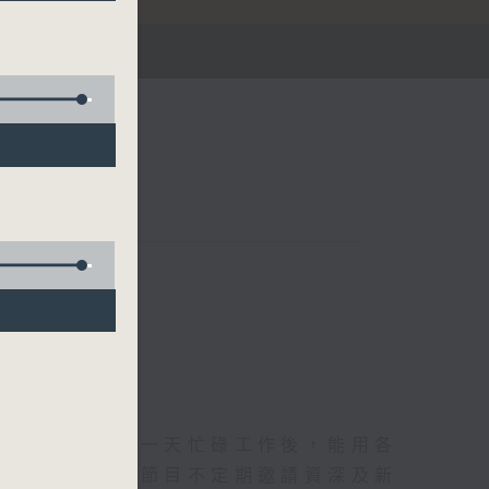
華燈初上，結束一天忙碌工作後，能用各
和活力的擁抱。節目不定期邀請資深及新