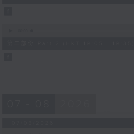
0
seconds
Volume
90%
0
seconds
00:00
of
30
第二部份 Part 2 (HKT 19:05 - 19:35
minutes,
9
seconds
Volume
90%
07 - 08
2026
07/08/2026