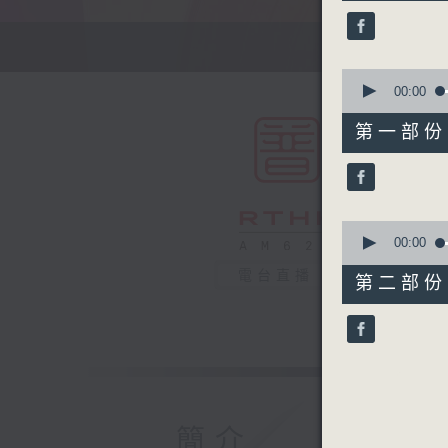
24
minutes,
59
seconds
90%
0
seconds
00:00
of
55
第一部份 P
minutes,
10
seconds
90%
0
seconds
00:00
of
30
電台直播
第二部份 P
minutes,
9
seconds
90%
簡介