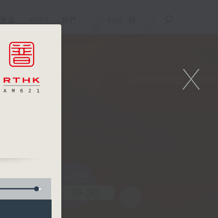
重溫
APPS
我們
ENG
/
簡
X