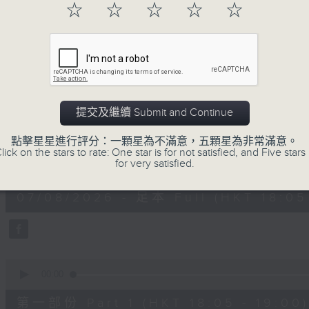
☆
☆
☆
☆
☆
進歌手，音樂創作者分享「星星點燈」的入
場述說「樂光情話」，重溫那些年欣賞美妙旋律
七點半，歡迎一同體驗輕鬆自在的音樂抱抱!
07/08/2026
提交及繼續 Submit and Continue
音樂抱抱
點擊星星進行評分：一顆星為不滿意，五顆星為非常滿意。
lick on the stars to rate: One star is for not satisfied, and Five stars 
0
for very satisfied.
seconds
00:00
of
1
07/08/2026 - 足本 Full (HKT 18:05 
hour,
25
minutes,
0
seconds
Volume
90%
0
seconds
00:00
of
55
第一部份 Part 1 (HKT 18:05 - 19:00)
minutes,