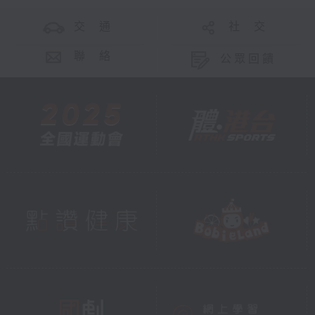
交 通
社 交
聯 絡
公眾回饋