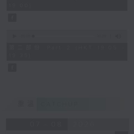
minutes,
19:00)
0
seconds
0
seconds
00:00
30:09
of
30
第二部份 Part 2 (HKT 19:05 -
minutes,
19:35)
9
seconds
重溫
CATCHUP
07 - 08
2026