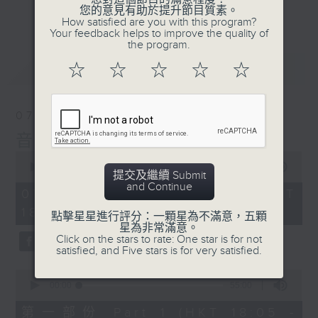
會請熱愛音樂的聽眾到現場述說「樂光情
更多...
您的意見有助於提升節目質素。
話」，重溫那些年欣賞美妙旋律的記憶.....
How satisfied are you with this program?
Your feedback helps to improve the quality of
每周一到周五晚上六點到七點半，歡迎一同體
the program.
驗輕鬆自在的音樂抱抱!
最新
LATEST
☆
☆
☆
☆
☆
07/08/2026
音樂抱抱
0
seconds
00:00
1:25:00
提交及繼續 Submit
of
and Continue
1
07/08/2026 - 足本 Full (HKT
hour,
18:05 - 19:35)
25
點擊星星進行評分：一顆星為不滿意，五顆
minutes,
星為非常滿意。
0
Click on the stars to rate: One star is for not
seconds
satisfied, and Five stars is for very satisfied.
0
seconds
00:00
55:00
of
55
第一部份 Part 1 (HKT 18:05 -