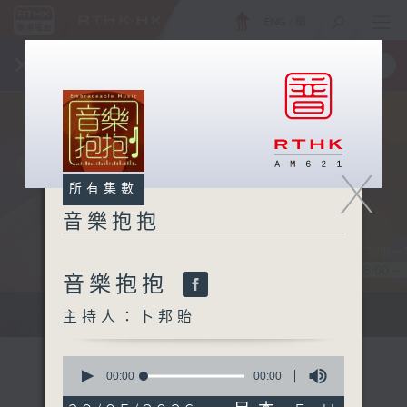
ENG
/
簡
×
全新 RTHK On The Go
取得
一手掌握 RTHK 電台、電視節目
X
所有集數
音樂抱抱
音樂抱抱
主持卜邦貽：享受被音樂擁抱的滋味
主持人：卜邦貽
0
seconds
00:00
00:00
of
0