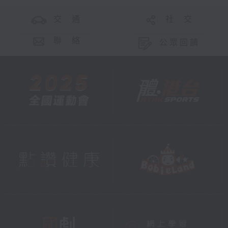
交 通
社 交
聯 絡
公眾回饋