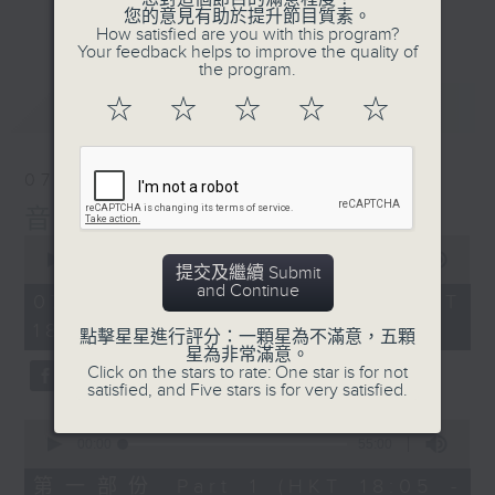
會請熱愛音樂的聽眾到現場述說「樂光情
更多...
您的意見有助於提升節目質素。
話」，重溫那些年欣賞美妙旋律的記憶.....
How satisfied are you with this program?
Your feedback helps to improve the quality of
每周一到周五晚上六點到七點半，歡迎一同體
the program.
驗輕鬆自在的音樂抱抱!
最新
LATEST
☆
☆
☆
☆
☆
07/08/2026
音樂抱抱
0
seconds
00:00
1:25:00
提交及繼續 Submit
of
and Continue
1
07/08/2026 - 足本 Full (HKT
hour,
18:05 - 19:35)
25
點擊星星進行評分：一顆星為不滿意，五顆
minutes,
星為非常滿意。
0
Click on the stars to rate: One star is for not
seconds
satisfied, and Five stars is for very satisfied.
0
seconds
00:00
55:00
of
55
第一部份 Part 1 (HKT 18:05 -