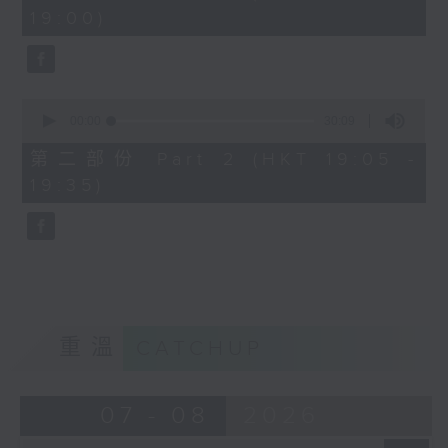
minutes,
19:00)
0
seconds
0
seconds
00:00
30:09
of
30
第二部份 Part 2 (HKT 19:05 -
minutes,
19:35)
9
seconds
重溫
CATCHUP
07 - 08
2026