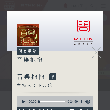
ENG
/
簡
×
全新 RTHK On The Go
取得
一手掌握 RTHK 電台、電視節目
X
所有集數
音樂抱抱
音樂抱抱
主持卜邦貽：享受被音樂擁抱的滋味
主持人：卜邦貽
0
seconds
00:00
1:24:59
of
1