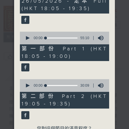
26/05/2026 - 足本 Full
hour,
(HKT 18:05 - 19:35)
24
minutes,
59
seconds
音樂抱抱
電台直播
0
所有集數
seconds
00:00
55:10
of
55
第一部份 Part 1 (HKT
minutes,
18:05 - 19:00)
您喜歡這個節目嗎?
10
seconds
簡介
GIST
0
seconds
00:00
30:09
主持人：卜邦貽
of
30
卜邦貽的「音樂抱抱」，期盼在夜幕低垂，華
第二部份 Part 2 (HKT
minutes,
燈初上，結束一天忙碌工作後，能用各類型不
19:05 - 19:35)
9
seconds
同感覺的音樂，給聽眾朋友充滿熱情和活力的
擁抱。節目不定期邀請資深及新進歌手，音樂
創作者分享「星星點燈」的入行成名經歷，也
您對這個節目的滿意程度？