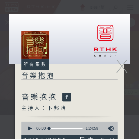
ENG
/
簡
×
全新 RTHK On The Go
取得
一手掌握 RTHK 電台、電視節目
X
所有集數
音樂抱抱
音樂抱抱
主持卜邦貽：享受被音樂擁抱的滋味
主持人：卜邦貽
0
seconds
00:00
1:24:59
of
1