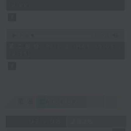
minutes,
19:00)
10
seconds
0
seconds
00:00
30:09
of
30
第二部份 Part 2 (HKT 19:05 -
minutes,
19:35)
9
seconds
重溫
CATCHUP
07 - 08
2026