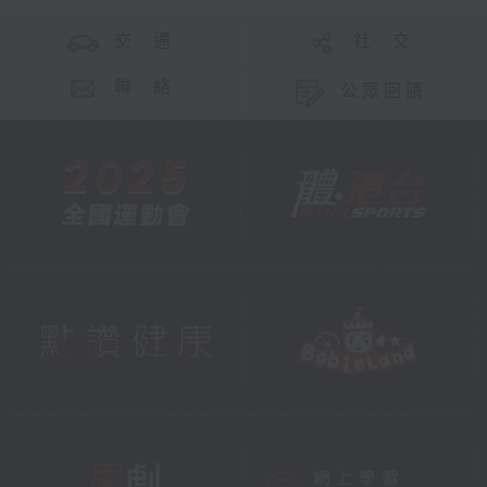
交 通
社 交
聯 絡
公眾回饋