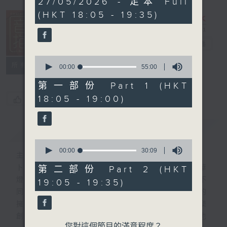
27/05/2026 - 足本 Full
hour,
(HKT 18:05 - 19:35)
24
minutes,
59
seconds
音樂抱抱
電台直播
0
所有集數
seconds
00:00
55:00
of
55
第一部份 Part 1 (HKT
minutes,
18:05 - 19:00)
您喜歡這個節目嗎?
0
seconds
簡介
GIST
0
seconds
00:00
30:09
主持人：卜邦貽
of
30
卜邦貽的「音樂抱抱」，期盼在夜幕低垂，華
第二部份 Part 2 (HKT
minutes,
燈初上，結束一天忙碌工作後，能用各類型不
19:05 - 19:35)
9
seconds
同感覺的音樂，給聽眾朋友充滿熱情和活力的
擁抱。節目不定期邀請資深及新進歌手，音樂
創作者分享「星星點燈」的入行成名經歷，也
您對這個節目的滿意程度？