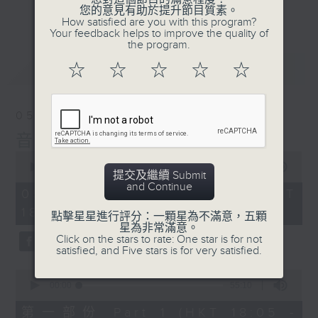
會請熱愛音樂的聽眾到現場述說「樂光情
更多...
您的意見有助於提升節目質素。
話」，重溫那些年欣賞美妙旋律的記憶.....
How satisfied are you with this program?
Your feedback helps to improve the quality of
每周一到周五晚上六點到七點半，歡迎一同體
the program.
驗輕鬆自在的音樂抱抱!
最新
LATEST
☆
☆
☆
☆
☆
05/08/2026
音樂抱抱
0
seconds
00:00
1:25:00
提交及繼續 Submit
of
and Continue
1
05/08/2026 - 足本 Full (HKT
hour,
18:05 - 19:35)
25
點擊星星進行評分：一顆星為不滿意，五顆
minutes,
星為非常滿意。
0
Click on the stars to rate: One star is for not
seconds
satisfied, and Five stars is for very satisfied.
0
seconds
00:00
55:10
of
55
第一部份 Part 1 (HKT 18:05 -