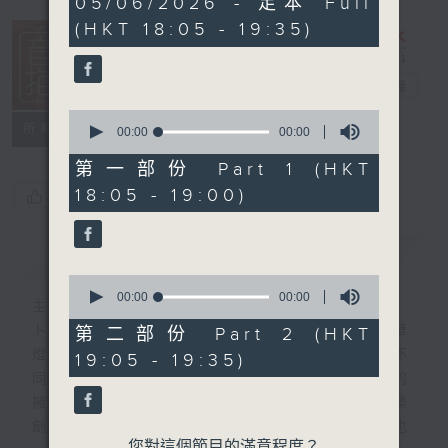
05/06/2026 - 足本 Full
seconds
(HKT 18:05 - 19:35)
音樂抱抱
電台直播
0
所有集數
seconds
00:00
00:00
of
0
第一部份 Part 1 (HKT
seconds
18:05 - 19:00)
您喜歡這個節目嗎?
簡介
GIST
0
seconds
00:00
00:00
主持人：卜邦貽
of
0
卜邦貽的「音樂抱抱」，期盼在夜幕低垂，華
第二部份 Part 2 (HKT
seconds
燈初上，結束一天忙碌工作後，能用各類型不
19:05 - 19:35)
同感覺的音樂，給聽眾朋友充滿熱情和活力的
擁抱。節目不定期邀請資深及新進歌手，音樂
創作者分享「星星點燈」的入行成名經歷，也
您對這個節目的滿意程度？