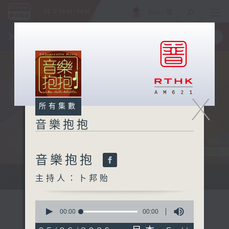
ENG
/
簡
×
全新 RTHK On The Go
取得
一手掌握 RTHK 電台、電視節目
X
所有集數
音樂抱抱
音樂抱抱
主持卜邦貽：享受被音樂擁抱的滋味
主持人：卜邦貽
0
seconds
00:00
00:00
of
0