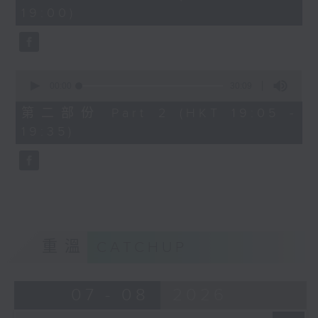
minutes,
19:00)
0
seconds
0
seconds
00:00
30:09
of
30
第二部份 Part 2 (HKT 19:05 -
minutes,
19:35)
9
seconds
重溫
CATCHUP
07 - 08
2026