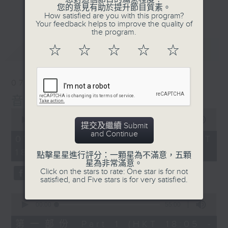
會請熱愛音樂的聽眾到現場述說「樂光情
更多...
您的意見有助於提升節目質素。
話」，重溫那些年欣賞美妙旋律的記憶.....
How satisfied are you with this program?
Your feedback helps to improve the quality of
每周一到周五晚上六點到七點半，歡迎一同體
the program.
驗輕鬆自在的音樂抱抱!
最新
LATEST
☆
☆
☆
☆
☆
07/08/2026
音樂抱抱
0
seconds
00:00
1:25:00
提交及繼續 Submit
of
and Continue
1
07/08/2026 - 足本 Full (HKT
hour,
18:05 - 19:35)
25
點擊星星進行評分：一顆星為不滿意，五顆
minutes,
星為非常滿意。
0
Click on the stars to rate: One star is for not
seconds
satisfied, and Five stars is for very satisfied.
0
seconds
00:00
55:00
of
55
第一部份 Part 1 (HKT 18:05 -