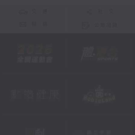
交 通
社 交
聯 絡
公眾回饋