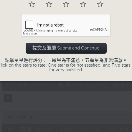
☆
☆
☆
☆
☆
進歌手，音樂創作者分享「星星點燈」的入
場述說「樂光情話」，重溫那些年欣賞美妙旋律
七點半，歡迎一同體驗輕鬆自在的音樂抱抱!
07/08/2026
提交及繼續 Submit and Continue
音樂抱抱
點擊星星進行評分：一顆星為不滿意，五顆星為非常滿意。
lick on the stars to rate: One star is for not satisfied, and Five stars 
0
for very satisfied.
seconds
00:00
of
1
07/08/2026 - 足本 Full (HKT 18:05 
hour,
25
minutes,
0
seconds
Volume
90%
0
seconds
00:00
of
55
第一部份 Part 1 (HKT 18:05 - 19:00)
minutes,