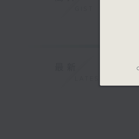
GIST
最新
C
LATEST