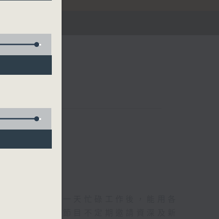
華燈初上，結束一天忙碌工作後，能用各
和活力的擁抱。節目不定期邀請資深及新