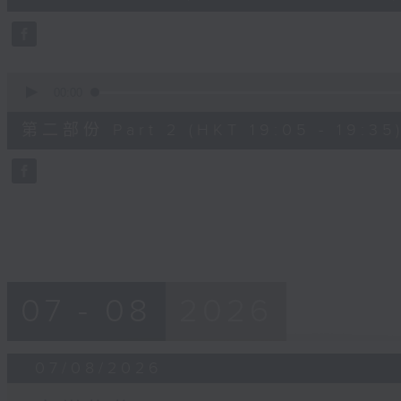
0
seconds
Volume
90%
0
seconds
00:00
of
30
第二部份 Part 2 (HKT 19:05 - 19:35
minutes,
9
seconds
Volume
90%
07 - 08
2026
07/08/2026