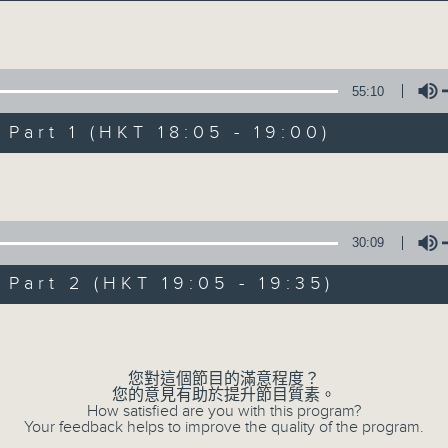
主持卜邦貽：享受被音樂擁抱的滋味
Volume
55:10
art 1 (HKT 18:05 - 19:00)
Volume
音樂抱抱
所有集數
30:09
art 2 (HKT 19:05 - 19:35)
您喜歡這個節目嗎?
Volume
您對這個節目的滿意程度？
主持人：卜邦貽
您的意見有助於提升節目質素。
卜邦貽的「音樂抱抱」，期盼在夜幕低垂，
How satisfied are you with this program?
Your feedback helps to improve the quality of the program.
類型不同感覺的音樂，給聽眾朋友充滿熱情