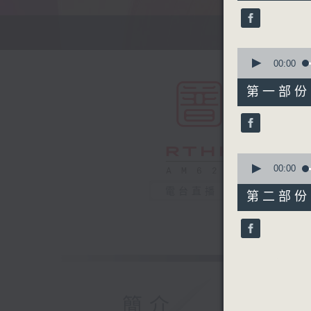
25
minutes,
0
seconds
90%
0
seconds
00:00
of
55
第一部份 P
minutes,
10
seconds
90%
0
seconds
00:00
of
30
電台直播
第二部份 P
minutes,
9
seconds
90%
簡介