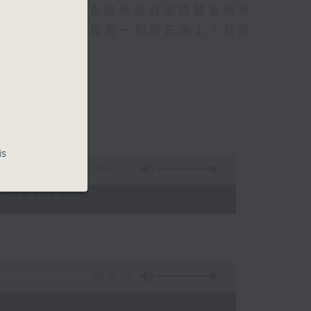
行成名經歷，也會請熱愛音樂的聽眾到現
的記憶.....每周一到周五晚上六點到
is
1:25:00
- 19:35)
55:00