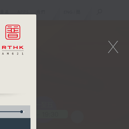
重溫
APPS
我們
ENG
/
簡
X