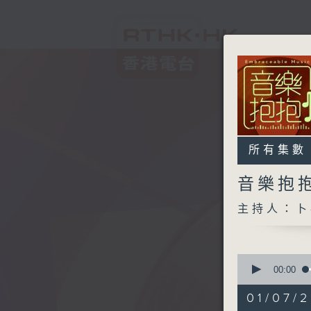
所有集數
音樂抱
主持人：卜
0
seconds
00:00
of
1
01/07/2
hour,