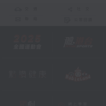
交 通
社 交
聯 絡
公眾回饋