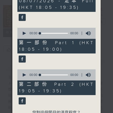
08/07/2026 - 足本 Full
seconds
(HKT 18:05 - 19:35)
音樂抱抱
電台直播
0
所有集數
seconds
00:00
00:00
of
0
第一部份 Part 1 (HKT
seconds
18:05 - 19:00)
您喜歡這個節目嗎?
簡介
GIST
0
seconds
00:00
00:00
主持人：卜邦貽
of
0
卜邦貽的「音樂抱抱」，期盼在夜幕低垂，華
第二部份 Part 2 (HKT
seconds
燈初上，結束一天忙碌工作後，能用各類型不
19:05 - 19:35)
同感覺的音樂，給聽眾朋友充滿熱情和活力的
擁抱。節目不定期邀請資深及新進歌手，音樂
創作者分享「星星點燈」的入行成名經歷，也
您對這個節目的滿意程度？