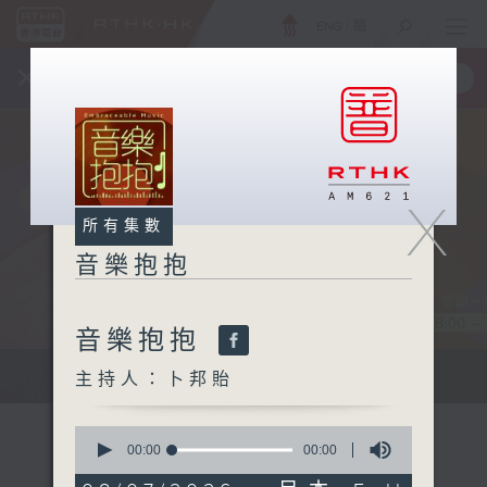
ENG
/
簡
×
全新 RTHK On The Go
取得
一手掌握 RTHK 電台、電視節目
X
所有集數
音樂抱抱
音樂抱抱
主持卜邦貽：享受被音樂擁抱的滋味
主持人：卜邦貽
0
seconds
00:00
00:00
of
0