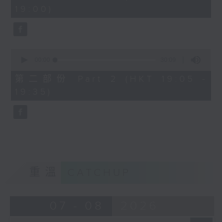
minutes,
19:00)
0
seconds
0
seconds
00:00
30:09
of
30
第二部份 Part 2 (HKT 19:05 -
minutes,
19:35)
9
seconds
重溫
CATCHUP
07 - 08
2026