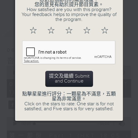
會請熱愛音樂的聽眾到現場述說「樂光情
更多...
您的意見有助於提升節目質素。
話」，重溫那些年欣賞美妙旋律的記憶.....
How satisfied are you with this program?
Your feedback helps to improve the quality of
每周一到周五晚上六點到七點半，歡迎一同體
the program.
驗輕鬆自在的音樂抱抱!
最新
LATEST
☆
☆
☆
☆
☆
06/08/2026
音樂抱抱
0
seconds
00:00
1:24:59
提交及繼續 Submit
of
and Continue
1
06/08/2026 - 足本 Full (HKT
hour,
18:05 - 19:35)
24
點擊星星進行評分：一顆星為不滿意，五顆
minutes,
星為非常滿意。
59
Click on the stars to rate: One star is for not
seconds
satisfied, and Five stars is for very satisfied.
0
seconds
00:00
55:00
of
55
第一部份 Part 1 (HKT 18:05 -