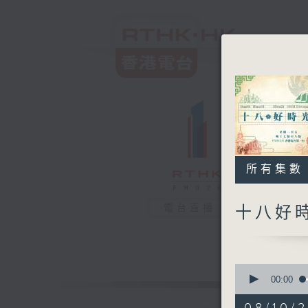
所有集數
電台直播
十八好
0
seconds
00:00
of
50
08/10/2