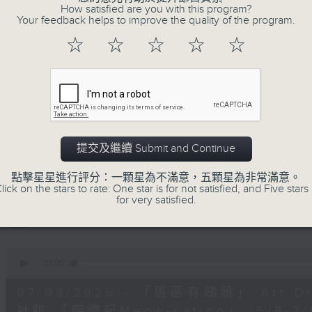
seconds
Volume
How satisfied are you with this program?
90%
Your feedback helps to improve the quality of the program.
☆
☆
☆
☆
☆
0
seconds
00:00
of
11
07/08/2026 - 兒童飛龍大使
minutes,
45
seconds
Volume
90%
提交及繼續 Submit and Continue
0
seconds
00:00
of
點擊星星進行評分：一顆星為不滿意，五顆星為非常滿意。
15
07/08/2026 - 「遇到好街坊」 觀
lick on the stars to rate: One star is for not satisfied, and Five stars 
minutes,
for very satisfied.
2
seconds
Volume
90%
0
seconds
00:00
of
9
07/08/2026 - 「區區有睇頭」 Art 
minutes,
41
計館 「喵遊記Meow-cation」 (6/8-2/1