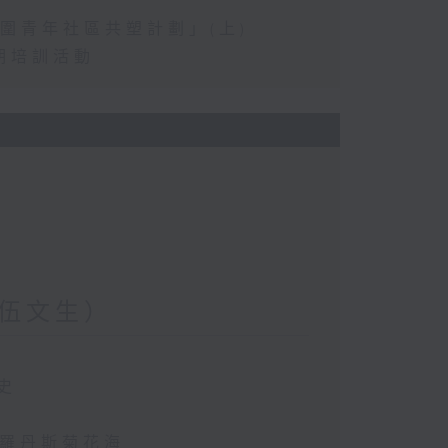
圍青年社區共塑計劃」(上)
期培訓活動
伍文生）
史
斯羅丹斯菊花海