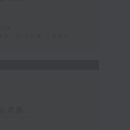
民入伙
港設計中心DX設計館 「喵遊記
何展鵬）