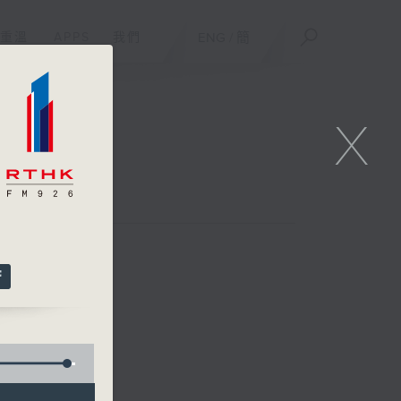
重溫
APPS
我們
ENG
/
簡
X