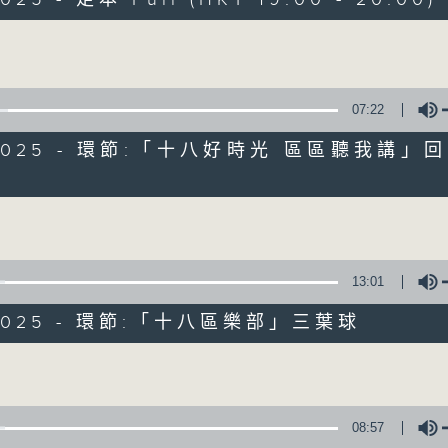
遊歷大街小巷、尋覓美好時光
區區香港、區區寶藏
Volume
十八好時光
主持：李漫芬、伍文生、區凱聲、林詠雯、何展鵬
07:22
監製: 林嘉瑜
**LIKE 及 追蹤FB專頁，緊貼十八好時光
0/2025 - 環節:「十八好時光 區區聽我講」
FB:
www.facebook.com/18heartfeltvibes.rthk
Volume
IG:
instagram.com/18heartfeltvibes.rthk
13:01
/2025 - 環節:「十八區樂部」三葉球
olume
08:57