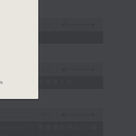
11:45
15:02
塘花園大廈重建首批居民入伙
is
09:41
Dreamers x 香港設計中心DX設
1)