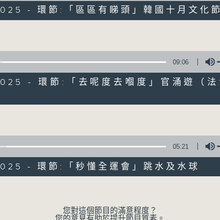
/2025 - 環節:「區區有睇頭」韓國十月文化
Volume
09:06
0/2025 - 環節:「去呢度去嗰度」官涌遊（
Volume
07/08/2026
05:21
十八好時光（區凱聲、李漫芬、伍
/2025 - 環節:「秒懂全運會」跳水及水球
0
seconds
00:00
Volume
of
55
07/08/2026 - 足本 Full (HKT 19:04
minutes,
您對這個節目的滿意程度？
59
您的意見有助於提升節目質素。