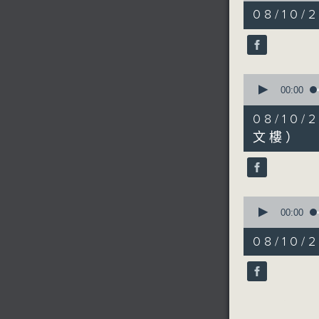
8
08/10
minutes,
57
seconds
90%
0
seconds
00:00
of
9
08/1
minutes,
6
文樓）
seconds
90%
0
seconds
00:00
of
5
08/10
minutes,
21
seconds
90%