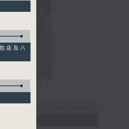
節
法包店及八
相片集
文生）
55:59
 - 20:00)