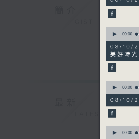
minutes,
22
簡介
seconds
90%
GIST
0
seconds
00:00
of
7
08/1
minutes,
22
美好時光
seconds
90%
0
seconds
00:00
of
13
08/10
最新
minutes,
1
second
V
LATEST
90%
0
seconds
00:00
of