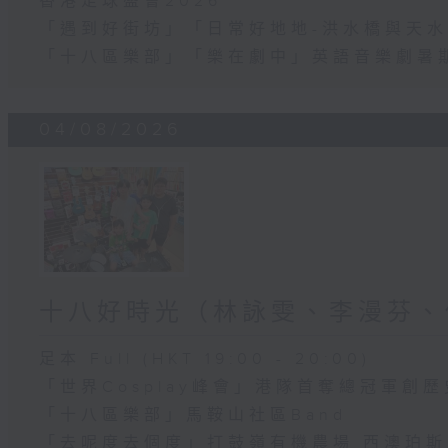
香港足球盛會2026
「遇到好街坊」「日常好地地-洪水橋與天水
「十八區樂部」「樂在劇中」英語音樂劇暑
04/08/2026
十八好時光（林詠雯、李漫芬、
足本 Full (HKT 19:00 - 20:00)
「世界Cosplay峰會」港隊首奪總冠軍創歷
「十八區樂部」馬鞍山社區Band
「去呢度去個度」打鼓嶺有機農場 西澳珀