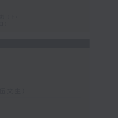
 (下)
日）
伍文生）