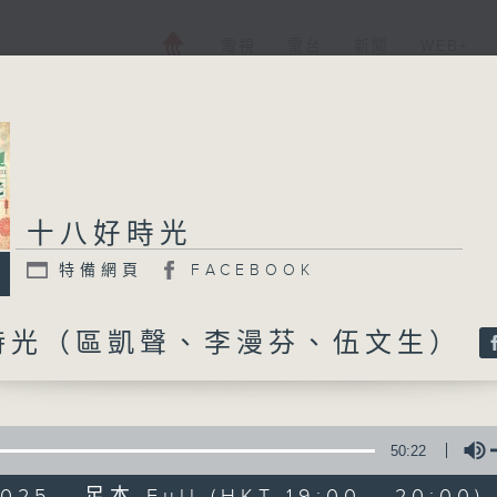
電視
電台
新聞
WEB+
十八好時光
十八好時光
特備網頁
FACEBOOK
特備網頁
FACEBOOK
所有集數
時光（區凱聲、李漫芬、伍文生）
您喜歡這個節目嗎?
50:22
走出廣播道、深入十八區
025 - 足本 Full (HKT 19:00 - 20:00)