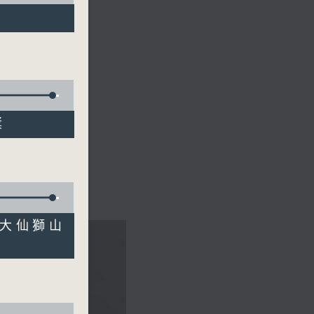
獎
黃大仙獅山