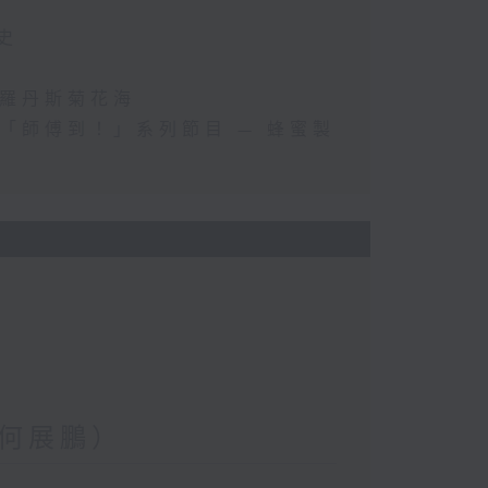
史
斯羅丹斯菊花海
「師傅到！」系列節目 — 蜂蜜製
何展鵬）