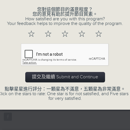
0
seconds
00:00
您對這個節目的滿意程度？
of
您的意見有助於提升節目質素。
9
06/08/2026 - 第36屆美食博覽（8月
How satisfied are you with this program?
minutes,
Your feedback helps to improve the quality of the program.
10
seconds
Volume
☆
☆
☆
☆
☆
90%
0
seconds
00:00
of
7
06/08/2026 - 世界Cosplay高峰會20
minutes,
17
seconds
Volume
90%
提交及繼續 Submit and Continue
0
點擊星星進行評分：一顆星為不滿意，五顆星為非常滿意。
seconds
00:00
lick on the stars to rate: One star is for not satisfied, and Five stars 
of
for very satisfied.
16
06/08/2026 - 日常好地地-洪水橋與
minutes,
5
seconds
Volume
90%