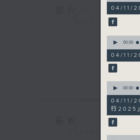
of
51
04/11/2
簡介
minutes,
20
seconds
GIST
90%
0
seconds
00:00
of
7
04/11
minutes,
22
seconds
90%
0
seconds
00:00
of
10
04/1
minutes,
58
行2025
seconds
90%
最新
LATEST
0