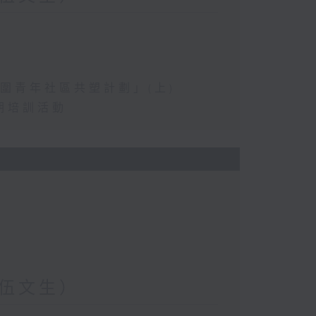
圍青年社區共塑計劃」(上)
期培訓活動
伍文生）