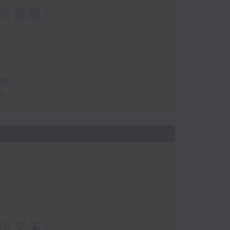
何展鵬）
 (下)
日）
伍文生）