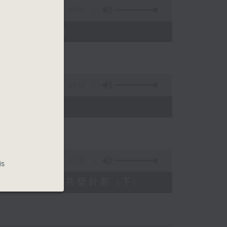
09:10
13日起至17日）
07:17
26
16:05
is
天水圍青年社區共塑計劃 (下)