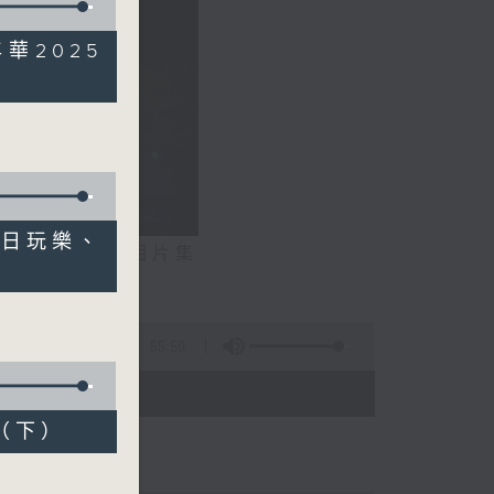
華2025
昔日玩樂、
相片集
展鵬）
55:59
 - 20:00)
球（下）