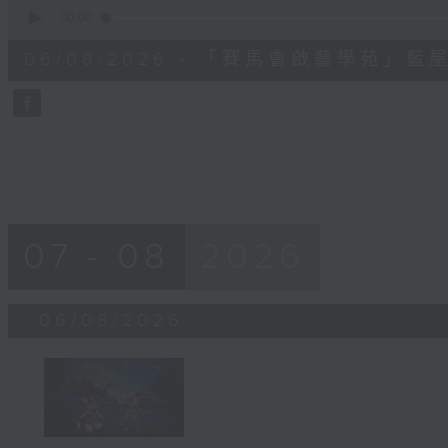
0
seconds
00:00
of
7
06/08/2026 - 「賽馬會啟藝學苑」
minutes,
57
seconds
Volume
90%
07 - 08
2026
06/08/2026