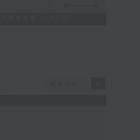
07:57
藍屋共融導賞團（8月9日）