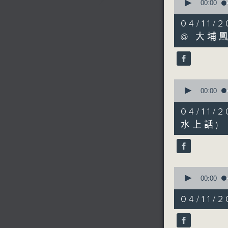
seconds
00:00
of
6
04/1
minutes,
53
@ 大埔
seconds
90%
0
seconds
00:00
of
8
04/1
minutes,
6
水上話)
seconds
90%
0
seconds
00:00
of
5
04/1
minutes,
7
seconds
90%