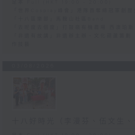
足本 Full (HKT 19:00 - 20:00)
「世界Cosplay峰會」港隊首奪總冠軍創歷
「十八區樂部」馬鞍山社區Band
「去呢度去個度」打鼓嶺有機農場 西澳珀
「非遺有故講」非遺辦主辦、文化葫蘆籌劃 
作技藝
03/08/2026
十八好時光（李漫芬、伍文生、