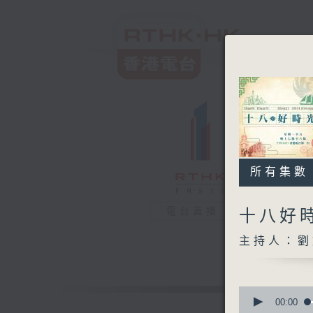
所有集數
電台直播
十八好
主持人：劉
0
seconds
00:00