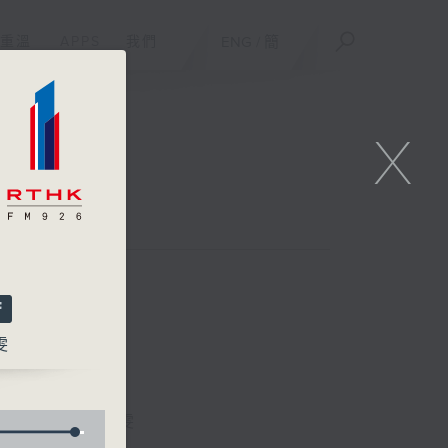
重溫
APPS
我們
ENG
/
簡
X
雯
區凱聲、林詠雯