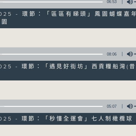
06:53
1/2025 - 環節：「區區有睇頭」鳳園蝴蝶嘉年
鳳園
Volume
08:06
1/2025 - 環節：「遇見好街坊」西貢糧船灣(
06/08/2026
Volume
十八好時光（區凱聲、伍文生、何
0
seconds
00:00
of
55
05:07
06/08/2026 - 足本 Full (HKT 19:04
minutes,
59
1/2025 - 環節：「秒懂全運會」七人制橄欖
seconds
Volume
90%
Volume