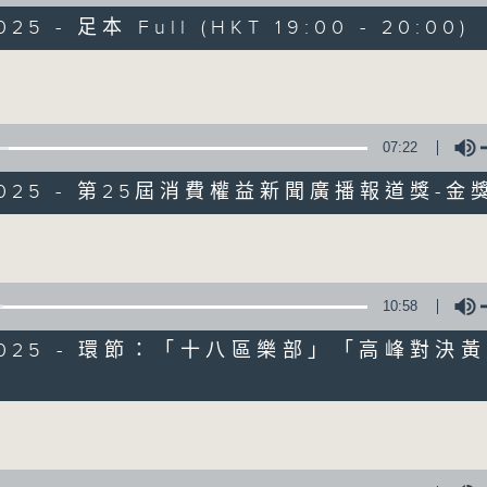
走出廣播道、深入十八區
025 - 足本 Full (HKT 19:00 - 20:00)
遊歷大街小巷、尋覓美好時光
區區香港、區區寶藏
Volume
十八好時光
主持：李漫芬、伍文生、區凱聲、林詠雯、何展鵬
07:22
製作團隊: 何展鵬、呂德琳、葉嘉兒、羅璟、魚仔
監製: 林嘉瑜
/2025 - 第25屆消費權益新聞廣播報道獎-金
**LIKE 及 追蹤FB專頁，緊貼十八好時光
Volume
FB:
www.facebook.com/18heartfeltvibes.rthk
IG:
instagram.com/18heartfeltvibes.rthk
10:58
1/2025 - 環節：「十八區樂部」「高峰對決
」
Volume