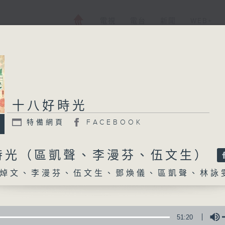
電視
電台
新聞
WEB+
十八好時光
十八好時光
特備網頁
FACEBOOK
特備網頁
FACEBOOK
所有集數
時光（區凱聲、李漫芬、伍文生）
焯文、李漫芬、伍文生、鄧煥儀、區凱聲、林詠
您喜歡這個節目嗎?
主持人：劉焯文、李漫芬、伍文生、鄧煥儀、
51:20